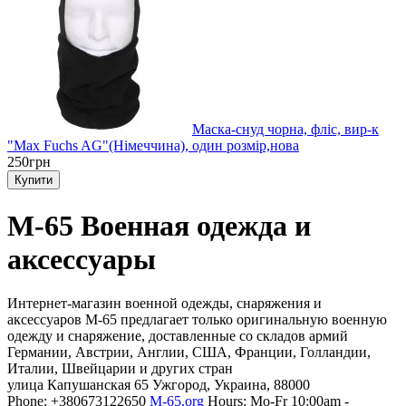
Маска-снуд чорна, фліс, вир-к
"Max Fuchs AG"(Німеччина), один розмір,нова
250грн
М-65 Военная одежда и
аксессуары
Интернет-магазин военной одежды, снаряжения и
аксессуаров М-65 предлагает только оригинальную военную
одежду и снаряжение, доставленные со складов армий
Германии, Австрии, Англии, США, Франции, Голландии,
Италии, Швейцарии и других стран
улица Капушанская 65
Ужгород
,
Украина
,
88000
Phone:
+380673122650
M-65.org
Hours:
Mo-Fr 10:00am -