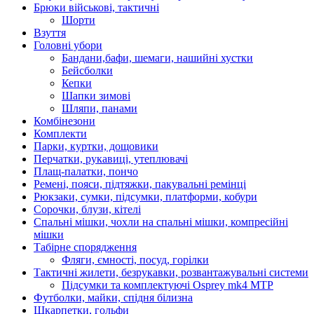
Брюки військові, тактичні
Шорти
Взуття
Головні убори
Бандани,бафи, шемаги, нашийні хустки
Бейсболки
Кепки
Шапки зимові
Шляпи, панами
Комбінезони
Комплекти
Парки, куртки, дощовики
Перчатки, рукавиці, утеплювачі
Плащ-палатки, пончо
Ремені, пояси, підтяжки, пакувальні ремінці
Рюкзаки, сумки, підсумки, платформи, кобури
Сорочки, блузи, кітелі
Спальні мішки, чохли на спальні мішки, компресійні
мішки
Табірне спорядження
Фляги, ємності, посуд, горілки
Тактичні жилети, безрукавки, розвантажувальні системи
Підсумки та комплектуючі Osprey mk4 MTP
Футболки, майки, спідня білизна
Шкарпетки, гольфи