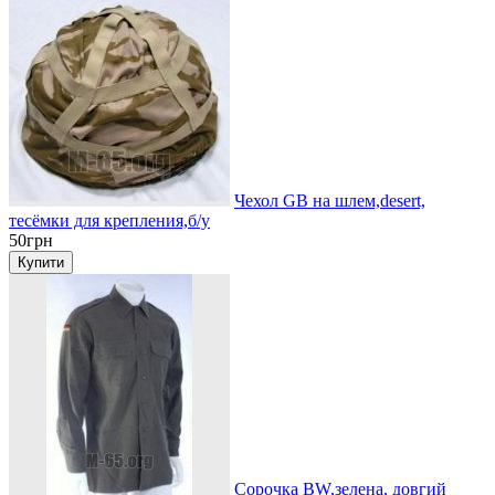
Чехол GB на шлем,desert,
тесёмки для крепления,б/у
50грн
Сорочка BW,зелена, довгий