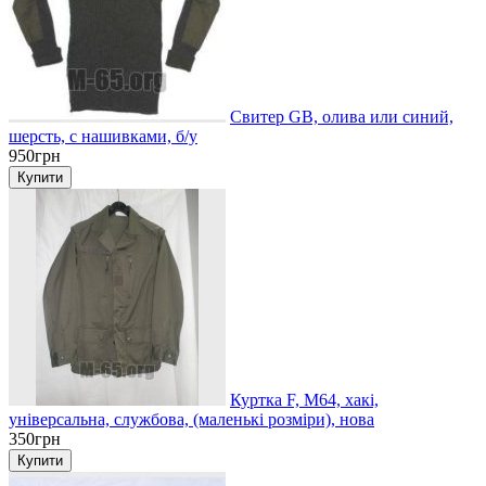
Свитер GB, олива или синий,
шерсть, с нашивками, б/у
950грн
Куртка F, М64, хакі,
універсальна, службова, (маленькі розміри), нова
350грн