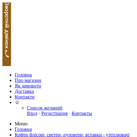
Головна
Про магазин
Як замовити
Доставка
Контакти
☺
Список желаний
Вход
·
Регистрация
·
Контакты
Меню
Головна
Кофти флісові, светри, пуловери, вставки - утеплювачі