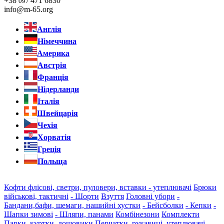
+38
471 6830
097
info@m-65.org
Англія
Німеччина
Америка
Австрія
Франція
Нідерланди
Італія
Швейцарія
Чехія
Хорватія
Греція
Польща
Кофти флісові, светри, пуловери, вставки - утеплювачі
Брюки
військові, тактичні
- Шорти
Взуття
Головні убори
-
Бандани,бафи, шемаги, нашийні хустки
- Бейсболки
- Кепки
-
Шапки зимові
- Шляпи, панами
Комбінезони
Комплекти
Парки, куртки, дощовики
Перчатки, рукавиці, утеплювачі