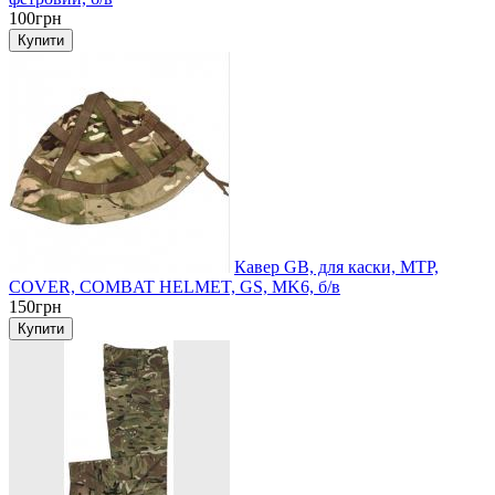
100грн
Кавер GB, для каски, MTP,
COVER, COMBAT HELMET, GS, MK6, б/в
150грн