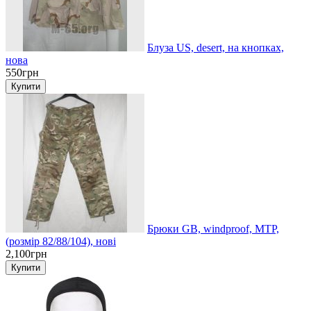
Блуза US, desert, на кнопках,
нова
550грн
Брюки GB, windproof, MTP,
(розмір 82/88/104), нові
2,100грн