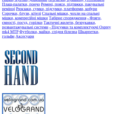
Плащ-палатки, пончо
Ремені, пояси, підтяжки, пакувальні
ремінці
Рюкзаки, сумки, підсумки, платформи, кобури
Сорочки, блузи, кітелі
Спальні мішки, чохли на спальні
мішки, компресійні мішки
Табірне спорядження
- Фляги,
ємності, посуд, горілки
Тактичні жилети, безрукавки,
розвантажувальні системи
- Підсумки та комплектуючі Osprey
mk4 MTP
Футболки, майки, спідня білизна
Шкарпетки,
гольфи
Аксесуари