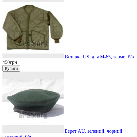
Вставка US, для М-65, термо, б/в
450грн
Берет AU, зелений, чорний,
фетровий, б/в