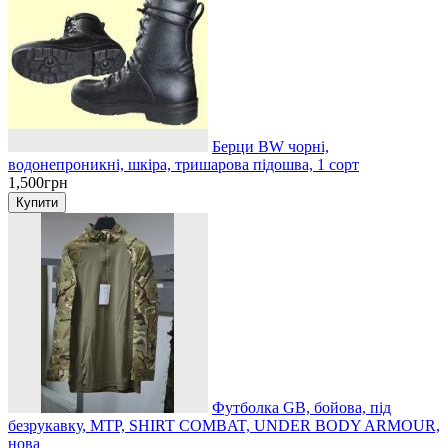
Берци BW чорні,
водонепроникні, шкіра, тришарова підошва, 1 сорт
1,500грн
Футболка GB, бойова, під
безрукавку, MTP, SHIRT COMBAT, UNDER BODY ARMOUR,
нова