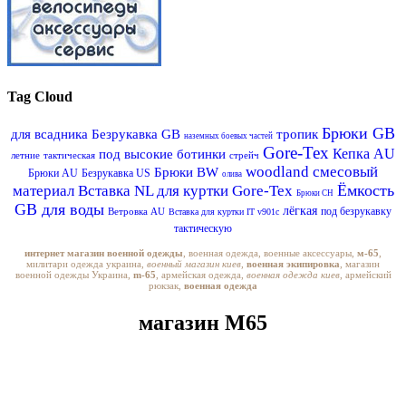
Tag Cloud
Брюки GB
для всадника
Безрукавка GB
тропик
наземных боевых частей
Gore-Tex
Кепка AU
под высокие ботинки
летние
тактическая
стрейч
woodland
смесовый
Брюки BW
Брюки AU
Безрукавка US
олива
Ёмкость
материал
Вставка NL для куртки Gore-Tex
Брюки CH
GB для воды
лёгкая
под безрукавку
Ветровка AU
Вставка для куртки IT v901c
тактическую
интернет магазин военной одежды
, военная одежда, военные аксессуары,
м-65
,
милитари одежда украина,
военный магазин киев,
военная экипировка
, магазин
военной одежды Украина,
m-65
, армейская одежда,
военная одежда киев
, армейский
рюкзак,
военная одежда
магазин M65