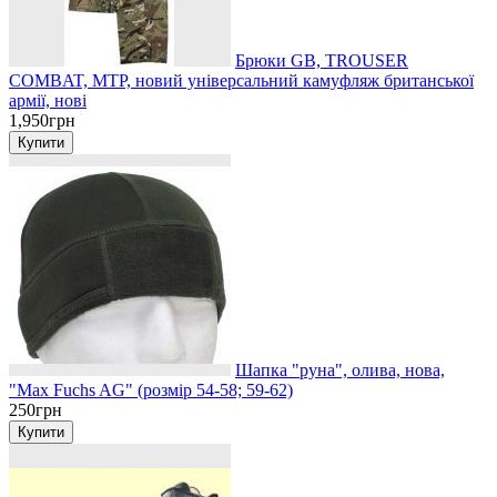
Брюки GB, TROUSER
COMBAT, MTP, новий універсальний камуфляж британської
армії, нові
1,950грн
Шапка "руна", олива, нова,
"Max Fuchs AG" (розмір 54-58; 59-62)
250грн