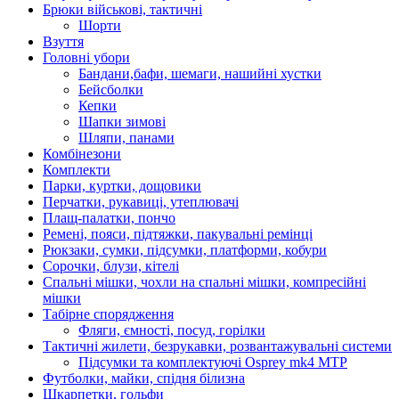
Брюки військові, тактичні
Шорти
Взуття
Головні убори
Бандани,бафи, шемаги, нашийні хустки
Бейсболки
Кепки
Шапки зимові
Шляпи, панами
Комбінезони
Комплекти
Парки, куртки, дощовики
Перчатки, рукавиці, утеплювачі
Плащ-палатки, пончо
Ремені, пояси, підтяжки, пакувальні ремінці
Рюкзаки, сумки, підсумки, платформи, кобури
Сорочки, блузи, кітелі
Спальні мішки, чохли на спальні мішки, компресійні
мішки
Табірне спорядження
Фляги, ємності, посуд, горілки
Тактичні жилети, безрукавки, розвантажувальні системи
Підсумки та комплектуючі Osprey mk4 MTP
Футболки, майки, спідня білизна
Шкарпетки, гольфи