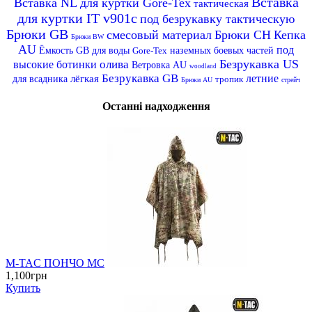
Вставка
Вставка NL для куртки Gore-Tex
тактическая
для куртки IT v901c
под безрукавку тактическую
Брюки GB
смесовый материал
Брюки CH
Кепка
Брюки BW
AU
под
Ёмкость GB для воды
Gore-Tex
наземных боевых частей
Безрукавка US
олива
высокие ботинки
Ветровка AU
woodland
Безрукавка GB
летние
лёгкая
для всадника
тропик
Брюки AU
стрейч
Останні надходження
M-TAC ПОНЧО MC
1,100грн
Купить