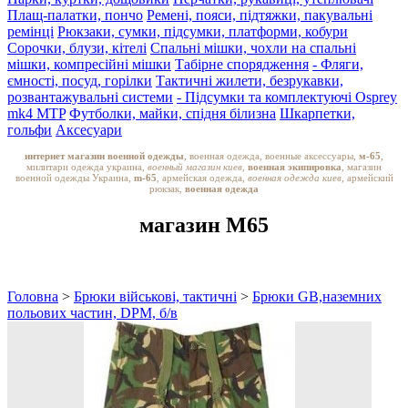
Плащ-палатки, пончо
Ремені, пояси, підтяжки, пакувальні
ремінці
Рюкзаки, сумки, підсумки, платформи, кобури
Сорочки, блузи, кітелі
Спальні мішки, чохли на спальні
мішки, компресійні мішки
Табірне спорядження
- Фляги,
ємності, посуд, горілки
Тактичні жилети, безрукавки,
розвантажувальні системи
- Підсумки та комплектуючі Osprey
mk4 MTP
Футболки, майки, спідня білизна
Шкарпетки,
гольфи
Аксесуари
интернет магазин военной одежды
, военная одежда, военные аксессуары,
м-65
,
милитари одежда украина,
военный магазин киев,
военная экипировка
, магазин
военной одежды Украина,
m-65
, армейская одежда,
военная одежда киев
, армейский
рюкзак,
военная одежда
магазин M65
Головна
>
Брюки військові, тактичні
>
Брюки GB,наземних
польових частин, DPM, б/в