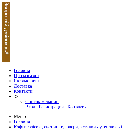
Головна
Про магазин
Як замовити
Доставка
Контакти
☺
Список желаний
Вход
·
Регистрация
·
Контакты
Меню
Головна
Кофти флісові, светри, пуловери, вставки - утеплювачі