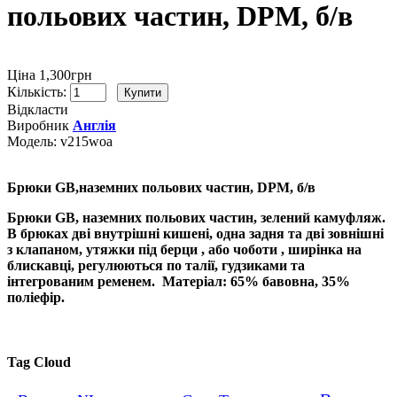
польових частин, DPM, б/в
Ціна 1,300грн
Кількість:
Відкласти
Виробник
Англія
Модель:
v215woа
Брюки GB,наземних польових частин, DPM, б/в
Брюки GB, наземних польових частин, зелений камуфляж.
В брюках дві внутрішні кишені, одна задня та дві зовнішні
з клапаном, утяжки під берци , або чоботи , ширінка на
блискавці, регулюються по талії, гудзиками та
інтегрованим ременем. Матеріал: 65% бавовна, 35%
поліефір.
Tag Cloud