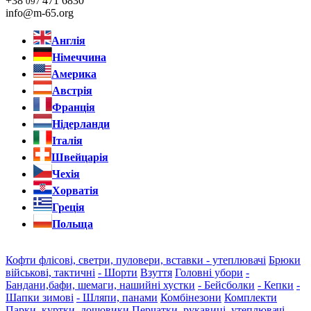
+38
471 6830
097
info@m-65.org
Англія
Німеччина
Америка
Австрія
Франція
Нідерланди
Італія
Швейцарія
Чехія
Хорватія
Греція
Польща
Кофти флісові, светри, пуловери, вставки - утеплювачі
Брюки
військові, тактичні
- Шорти
Взуття
Головні убори
-
Бандани,бафи, шемаги, нашийні хустки
- Бейсболки
- Кепки
-
Шапки зимові
- Шляпи, панами
Комбінезони
Комплекти
Парки, куртки, дощовики
Перчатки, рукавиці, утеплювачі