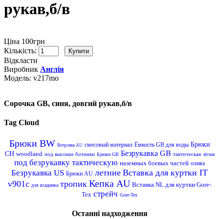
рукав,б/в
Ціна 100грн
Кількість:
Відкласти
Виробник
Англія
Модель:
v217mo
Сорочка GB, синя, довгий рукав,б/в
Tag Cloud
Брюки BW
Брюки
смесовый материал
Ёмкость GB для воды
Ветровка AU
Безрукавка GB
CH
woodland
под высокие ботинки
тактическая
Брюки GB
лёгкая
под безрукавку тактическую
наземных боевых частей
олива
летние
Вставка для куртки IT
Безрукавка US
Брюки AU
Кепка AU
v901c
тропик
Вставка NL для куртки Gore-
для всадника
стрейч
Tex
Gore-Tex
Останні надходження