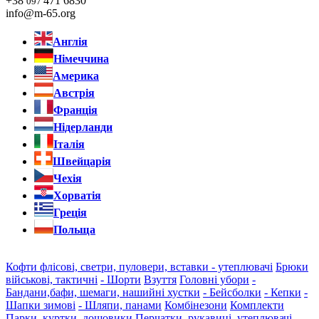
+38
471 6830
097
info@m-65.org
Англія
Німеччина
Америка
Австрія
Франція
Нідерланди
Італія
Швейцарія
Чехія
Хорватія
Греція
Польща
Кофти флісові, светри, пуловери, вставки - утеплювачі
Брюки
військові, тактичні
- Шорти
Взуття
Головні убори
-
Бандани,бафи, шемаги, нашийні хустки
- Бейсболки
- Кепки
-
Шапки зимові
- Шляпи, панами
Комбінезони
Комплекти
Парки, куртки, дощовики
Перчатки, рукавиці, утеплювачі