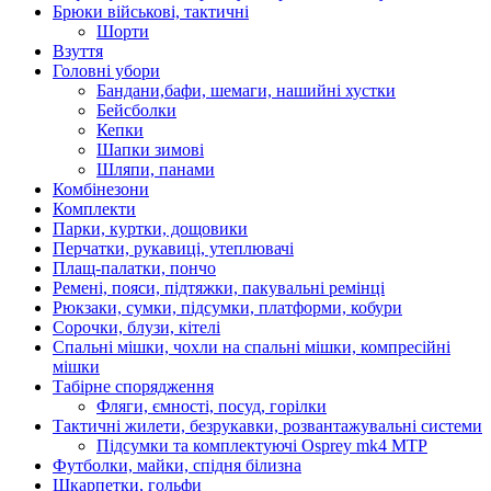
Брюки військові, тактичні
Шорти
Взуття
Головні убори
Бандани,бафи, шемаги, нашийні хустки
Бейсболки
Кепки
Шапки зимові
Шляпи, панами
Комбінезони
Комплекти
Парки, куртки, дощовики
Перчатки, рукавиці, утеплювачі
Плащ-палатки, пончо
Ремені, пояси, підтяжки, пакувальні ремінці
Рюкзаки, сумки, підсумки, платформи, кобури
Сорочки, блузи, кітелі
Спальні мішки, чохли на спальні мішки, компресійні
мішки
Табірне спорядження
Фляги, ємності, посуд, горілки
Тактичні жилети, безрукавки, розвантажувальні системи
Підсумки та комплектуючі Osprey mk4 MTP
Футболки, майки, спідня білизна
Шкарпетки, гольфи