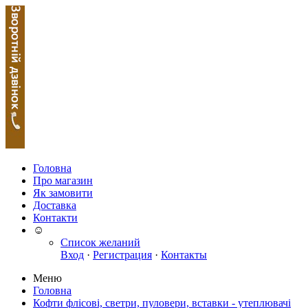
Головна
Про магазин
Як замовити
Доставка
Контакти
☺
Список желаний
Вход
·
Регистрация
·
Контакты
Меню
Головна
Кофти флісові, светри, пуловери, вставки - утеплювачі