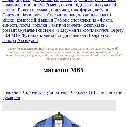
Плащ-палатки, пончо
Ремені, пояси, підтяжки, пакувальні
ремінці
Рюкзаки, сумки, підсумки, платформи, кобури
Сорочки, блузи, кітелі
Спальні мішки, чохли на спальні
мішки, компресійні мішки
Табірне спорядження
- Фляги,
ємності, посуд, горілки
Тактичні жилети, безрукавки,
розвантажувальні системи
- Підсумки та комплектуючі Osprey
mk4 MTP
Футболки, майки, спідня білизна
Шкарпетки,
гольфи
Аксесуари
интернет магазин военной одежды
, военная одежда, военные аксессуары,
м-65
,
милитари одежда украина,
военный магазин киев,
военная экипировка
, магазин
военной одежды Украина,
m-65
, армейская одежда,
военная одежда киев
, армейский
рюкзак,
военная одежда
магазин M65
Головна
>
Сорочки, блузи, кітелі
>
Сорочка GB, синя, довгий
рукав,б/в