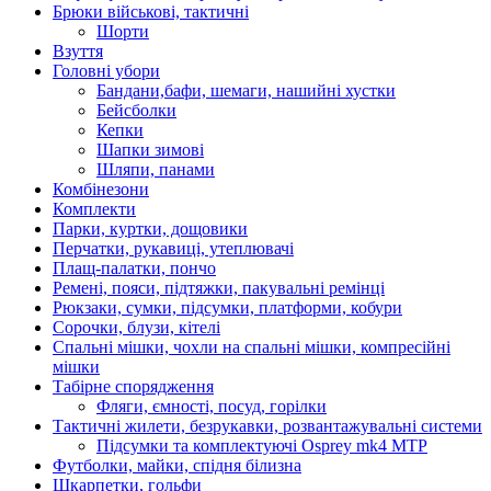
Брюки військові, тактичні
Шорти
Взуття
Головні убори
Бандани,бафи, шемаги, нашийні хустки
Бейсболки
Кепки
Шапки зимові
Шляпи, панами
Комбінезони
Комплекти
Парки, куртки, дощовики
Перчатки, рукавиці, утеплювачі
Плащ-палатки, пончо
Ремені, пояси, підтяжки, пакувальні ремінці
Рюкзаки, сумки, підсумки, платформи, кобури
Сорочки, блузи, кітелі
Спальні мішки, чохли на спальні мішки, компресійні
мішки
Табірне спорядження
Фляги, ємності, посуд, горілки
Тактичні жилети, безрукавки, розвантажувальні системи
Підсумки та комплектуючі Osprey mk4 MTP
Футболки, майки, спідня білизна
Шкарпетки, гольфи