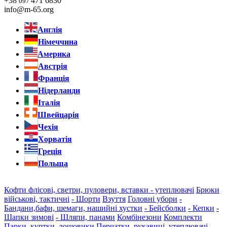
+38
471 6830
097
info@m-65.org
Англія
Німеччина
Америка
Австрія
Франція
Нідерланди
Італія
Швейцарія
Чехія
Хорватія
Греція
Польща
Кофти флісові, светри, пуловери, вставки - утеплювачі
Брюки
військові, тактичні
- Шорти
Взуття
Головні убори
-
Бандани,бафи, шемаги, нашийні хустки
- Бейсболки
- Кепки
-
Шапки зимові
- Шляпи, панами
Комбінезони
Комплекти
Парки, куртки, дощовики
Перчатки, рукавиці, утеплювачі