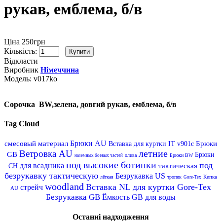
рукав, емблема, б/в
Ціна 250грн
Кількість:
Відкласти
Виробник
Німеччина
Модель:
v017ko
Сорочка BW,зелена, довгий рукав, емблема, б/в
Tag Cloud
Брюки AU
смесовый материал
Брюки
Вставка для куртки IT v901c
летние
Ветровка AU
GB
Брюки
олива
Брюки BW
наземных боевых частей
под высокие ботинки
под
для всадника
тактическая
CH
безрукавку тактическую
Безрукавка US
Кепка
лёгкая
тропик
Gore-Tex
woodland
Вставка NL для куртки Gore-Tex
стрейч
AU
Безрукавка GB
Ёмкость GB для воды
Останні надходження