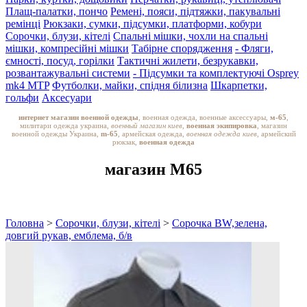
Плащ-палатки, пончо
Ремені, пояси, підтяжки, пакувальні
ремінці
Рюкзаки, сумки, підсумки, платформи, кобури
Сорочки, блузи, кітелі
Спальні мішки, чохли на спальні
мішки, компресійні мішки
Табірне спорядження
- Фляги,
ємності, посуд, горілки
Тактичні жилети, безрукавки,
розвантажувальні системи
- Підсумки та комплектуючі Osprey
mk4 MTP
Футболки, майки, спідня білизна
Шкарпетки,
гольфи
Аксесуари
интернет магазин военной одежды
, военная одежда, военные аксессуары,
м-65
,
милитари одежда украина,
военный магазин киев,
военная экипировка
, магазин
военной одежды Украина,
m-65
, армейская одежда,
военная одежда киев
, армейский
рюкзак,
военная одежда
магазин M65
Головна
>
Сорочки, блузи, кітелі
>
Сорочка BW,зелена,
довгий рукав, емблема, б/в