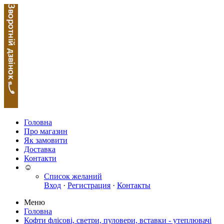
Головна
Про магазин
Як замовити
Доставка
Контакти
☺
Список желаний
Вход
·
Регистрация
·
Контакты
Меню
Головна
Кофти флісові, светри, пуловери, вставки - утеплювачі