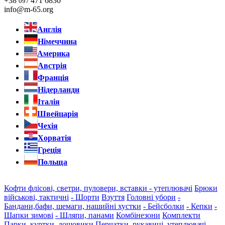
+38
471 6830
097
info@m-65.org
Англія
Німеччина
Америка
Австрія
Франція
Нідерланди
Італія
Швейцарія
Чехія
Хорватія
Греція
Польща
Кофти флісові, светри, пуловери, вставки - утеплювачі
Брюки
військові, тактичні
- Шорти
Взуття
Головні убори
-
Бандани,бафи, шемаги, нашийні хустки
- Бейсболки
- Кепки
-
Шапки зимові
- Шляпи, панами
Комбінезони
Комплекти
Парки, куртки, дощовики
Перчатки, рукавиці, утеплювачі