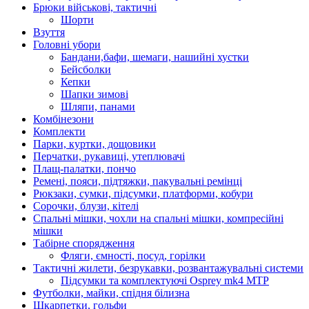
Брюки військові, тактичні
Шорти
Взуття
Головні убори
Бандани,бафи, шемаги, нашийні хустки
Бейсболки
Кепки
Шапки зимові
Шляпи, панами
Комбінезони
Комплекти
Парки, куртки, дощовики
Перчатки, рукавиці, утеплювачі
Плащ-палатки, пончо
Ремені, пояси, підтяжки, пакувальні ремінці
Рюкзаки, сумки, підсумки, платформи, кобури
Сорочки, блузи, кітелі
Спальні мішки, чохли на спальні мішки, компресійні
мішки
Табірне спорядження
Фляги, ємності, посуд, горілки
Тактичні жилети, безрукавки, розвантажувальні системи
Підсумки та комплектуючі Osprey mk4 MTP
Футболки, майки, спідня білизна
Шкарпетки, гольфи