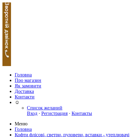
Головна
Про магазин
Як замовити
Доставка
Контакти
☺
Список желаний
Вход
·
Регистрация
·
Контакты
Меню
Головна
Кофти флісові, светри, пуловери, вставки - утеплювачі