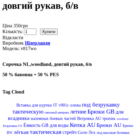
довгий рукав, б/в
Ціна 350грн
Кількість:
Відкласти
Виробник
Нідерланди
Модель:
v817wo
Сорочка NL,woodland, довгий рукав, б/в
50 % бавовна + 50 % PES
Tag Cloud
под безрукавку
Вставка для куртки IT v901c
олива
Брюки GB
тактическую
летние
для
смесовый материал
всадника
наземных боевых частей
Ветровка AU
тропик
woodland
Кепка AU
Брюки AU
Ёмкость GB для воды
Брюки
Безрукавка US
тактическая
лёгкая
стрейч
Gore-Tex
BW
под высокие ботинки