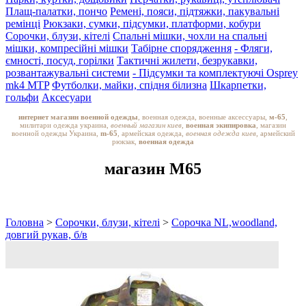
Плащ-палатки, пончо
Ремені, пояси, підтяжки, пакувальні
ремінці
Рюкзаки, сумки, підсумки, платформи, кобури
Сорочки, блузи, кітелі
Спальні мішки, чохли на спальні
мішки, компресійні мішки
Табірне спорядження
- Фляги,
ємності, посуд, горілки
Тактичні жилети, безрукавки,
розвантажувальні системи
- Підсумки та комплектуючі Osprey
mk4 MTP
Футболки, майки, спідня білизна
Шкарпетки,
гольфи
Аксесуари
интернет магазин военной одежды
, военная одежда, военные аксессуары,
м-65
,
милитари одежда украина,
военный магазин киев,
военная экипировка
, магазин
военной одежды Украина,
m-65
, армейская одежда,
военная одежда киев
, армейский
рюкзак,
военная одежда
магазин M65
Головна
>
Сорочки, блузи, кітелі
>
Сорочка NL,woodland,
довгий рукав, б/в