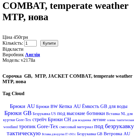
COMBAT, temperate weather
MTP, нова
Ціна 450грн
Кількість:
Відкласти
Виробник
Англія
Модель:
v217lla
Сорочка GB, MTP, JACKET COMBAT, temperate weather
MTP, нова
Tag Cloud
Брюки AU
Кепка AU
Ёмкость GB для воды
Брюки BW
Брюки GB
под высокие ботинки
Вставка NL для
Безрукавка US
Брюки CH
стрейч
летние
куртки Gore-Tex
для всадника
олива
тактическая
под безрукавку
тропик
Gore-Tex
смесовый материал
woodland
тактическую
Ветровка AU
Безрукавка GB
Вставка для куртки IT v901c