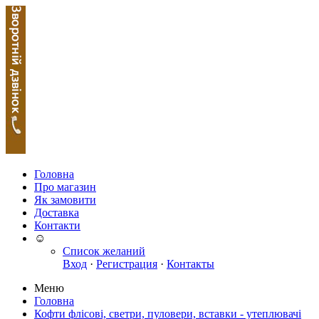
Головна
Про магазин
Як замовити
Доставка
Контакти
☺
Список желаний
Вход
·
Регистрация
·
Контакты
Меню
Головна
Кофти флісові, светри, пуловери, вставки - утеплювачі