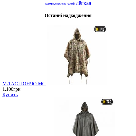
лёгкая
наземных боевых частей
Останні надходження
M-TAC ПОНЧО MC
1,100грн
Купить