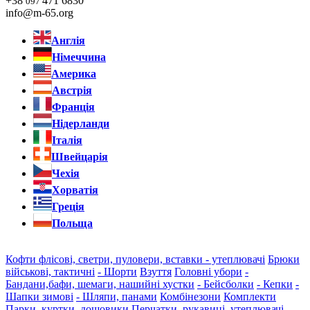
+38
471 6830
097
info@m-65.org
Англія
Німеччина
Америка
Австрія
Франція
Нідерланди
Італія
Швейцарія
Чехія
Хорватія
Греція
Польща
Кофти флісові, светри, пуловери, вставки - утеплювачі
Брюки
військові, тактичні
- Шорти
Взуття
Головні убори
-
Бандани,бафи, шемаги, нашийні хустки
- Бейсболки
- Кепки
-
Шапки зимові
- Шляпи, панами
Комбінезони
Комплекти
Парки, куртки, дощовики
Перчатки, рукавиці, утеплювачі