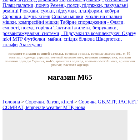
Плащ-палатки, пончо
Ремені, пояси, підтяжки, пакувальні
ремінці
Рюкзаки, сумки, підсумки, платформи, кобури
Сорочки, блузи, кітелі
Спальні мішки, чохли на спальні
мішки, компресійні мішки
Табірне спорядження
- Фляги,
ємності, посуд, горілки
Тактичні жилети, безрукавки,
розвантажувальні системи
- Підсумки та комплектуючі Osprey
mk4 MTP
Футболки, майки, спідня білизна
Шкарпетки,
гольфи
Аксесуари
интернет магазин военной одежды
, военная одежда, военные аксессуары,
м-65
,
милитари одежда украина,
военный магазин киев,
военная экипировка
, магазин
военной одежды Украина,
m-65
, армейская одежда,
военная одежда киев
, армейский
рюкзак,
военная одежда
магазин M65
Головна
>
Сорочки, блузи, кітелі
>
Сорочка GB,MTP, JACKET
COMBAT, temperate weather MTP, нова