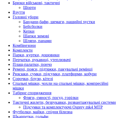
Брюки військові, тактичні
Шорти
Взуття
Головні убори
Бандани,бафи, шемаги, нашийні хустки
Бейсболки
Кепки
Шапки зимові
Шляпи, панами
Комбінезони
Комплекти
Парки, куртки, дощовики
Перчатки, рукавиці, утеплювачі
Плащ-палатки, пончо
Ремені, пояси, підтяжки, пакувальні ремінці
Рюкзаки, сумки, підсумки, платформи, кобури
Сорочки, блузи, кітелі
Спальні мішки, чохли на спальні мішки, компресійні
мішки
Табірне спорядження
Фляги, ємності, посуд, горілки
Тактичні жилети, безрукавки, розвантажувальні системи
Підсумки та комплектуючі Osprey mk4 MTP
Футболки, майки, спідня білизна
Шкарпетки, гольфи