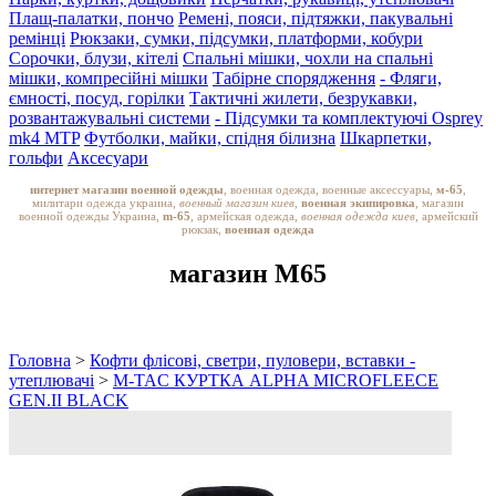
Плащ-палатки, пончо
Ремені, пояси, підтяжки, пакувальні
ремінці
Рюкзаки, сумки, підсумки, платформи, кобури
Сорочки, блузи, кітелі
Спальні мішки, чохли на спальні
мішки, компресійні мішки
Табірне спорядження
- Фляги,
ємності, посуд, горілки
Тактичні жилети, безрукавки,
розвантажувальні системи
- Підсумки та комплектуючі Osprey
mk4 MTP
Футболки, майки, спідня білизна
Шкарпетки,
гольфи
Аксесуари
интернет магазин военной одежды
, военная одежда, военные аксессуары,
м-65
,
милитари одежда украина,
военный магазин киев,
военная экипировка
, магазин
военной одежды Украина,
m-65
, армейская одежда,
военная одежда киев
, армейский
рюкзак,
военная одежда
магазин M65
Головна
>
Кофти флісові, светри, пуловери, вставки -
утеплювачі
>
M-TAC КУРТКА ALPHA MICROFLEECE
GEN.II BLACK