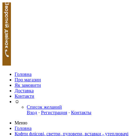
Головна
Про магазин
Як замовити
Доставка
Контакти
☺
Список желаний
Вход
·
Регистрация
·
Контакты
Меню
Головна
Кофти флісові, светри, пуловери, вставки - утеплювачі