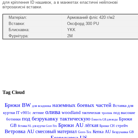
для кріплення ID нашивок, а в манжетах еластичні нейлонові
вітрозахисні вставки.
Матеріал:
Армований фліс 420 г/м2
Вставки:
Оксфорд 300 PU
Блискавка:
YKK
Фурнітура:
2М
Tag Cloud
Брюки BW
наземных боевых частей
Вставка для
для всадника
олива
woodland
куртки IT v901c
летние
под высокие
тактическая
тропик
под безрукавку тактическую
Брюки
ботинки
Ёмкость GB для воды
Брюки AU
лёгкая
GB
стрейч
Брюки CH
Вставка NL для куртки Gore-Tex
Ветровка AU
смесовый материал
Кепка AU
Gore-Tex
Безрукавка GB
Безрукавка US