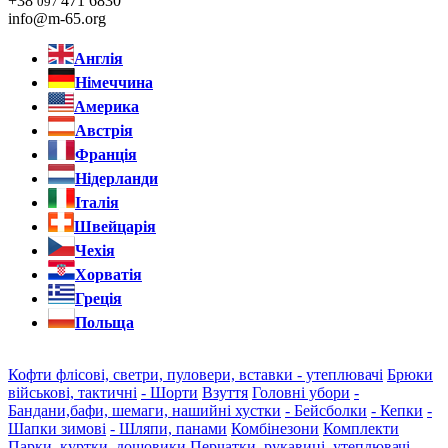
+38
471 6830
097
info@m-65.org
Англія
Німеччина
Америка
Австрія
Франція
Нідерланди
Італія
Швейцарія
Чехія
Хорватія
Греція
Польща
Кофти флісові, светри, пуловери, вставки - утеплювачі
Брюки
військові, тактичні
- Шорти
Взуття
Головні убори
-
Бандани,бафи, шемаги, нашийні хустки
- Бейсболки
- Кепки
-
Шапки зимові
- Шляпи, панами
Комбінезони
Комплекти
Парки, куртки, дощовики
Перчатки, рукавиці, утеплювачі