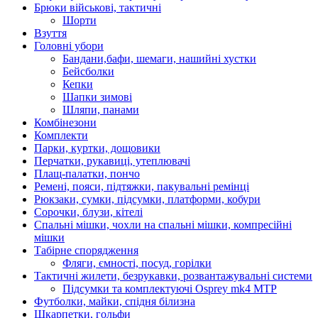
Брюки військові, тактичні
Шорти
Взуття
Головні убори
Бандани,бафи, шемаги, нашийні хустки
Бейсболки
Кепки
Шапки зимові
Шляпи, панами
Комбінезони
Комплекти
Парки, куртки, дощовики
Перчатки, рукавиці, утеплювачі
Плащ-палатки, пончо
Ремені, пояси, підтяжки, пакувальні ремінці
Рюкзаки, сумки, підсумки, платформи, кобури
Сорочки, блузи, кітелі
Спальні мішки, чохли на спальні мішки, компресійні
мішки
Табірне спорядження
Фляги, ємності, посуд, горілки
Тактичні жилети, безрукавки, розвантажувальні системи
Підсумки та комплектуючі Osprey mk4 MTP
Футболки, майки, спідня білизна
Шкарпетки, гольфи