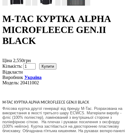
M-TAC КУРТКА ALPHA
MICROFLEECE GEN.II
BLACK
Ціна 2,550грн
Кількість:
Відкласти
Виробник
Україна
Модель:
20411002
M-TAC КУРТКА ALPHA MICROFLEECE GEN.II BLACK
Флісова куртка другої генерації від бренду M-Tac. Розрахована на
використання в якості третього шару ECWCS. Матеріали виробу -
фліс (100% поліестер), ламінований з внутрішньої сторони з
поліефірною сіткою. На плечах і рукавах посилення з оксфорду
(100% нейлон). Куртка застібається на двосторонню пластикову
блискавку. Обладнана п'ятьма кишенями. На рукавах велкро-панелі