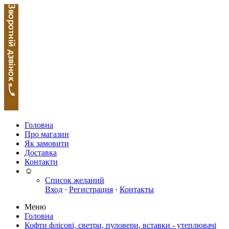
Головна
Про магазин
Як замовити
Доставка
Контакти
☺
Список желаний
Вход
·
Регистрация
·
Контакты
Меню
Головна
Кофти флісові, светри, пуловери, вставки - утеплювачі