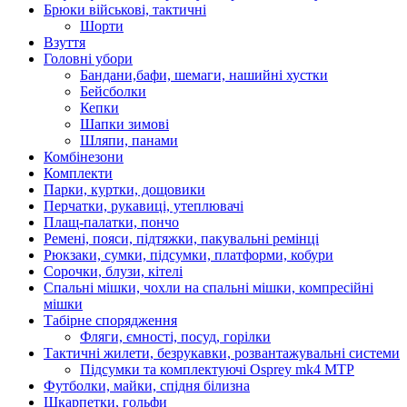
Брюки військові, тактичні
Шорти
Взуття
Головні убори
Бандани,бафи, шемаги, нашийні хустки
Бейсболки
Кепки
Шапки зимові
Шляпи, панами
Комбінезони
Комплекти
Парки, куртки, дощовики
Перчатки, рукавиці, утеплювачі
Плащ-палатки, пончо
Ремені, пояси, підтяжки, пакувальні ремінці
Рюкзаки, сумки, підсумки, платформи, кобури
Сорочки, блузи, кітелі
Спальні мішки, чохли на спальні мішки, компресійні
мішки
Табірне спорядження
Фляги, ємності, посуд, горілки
Тактичні жилети, безрукавки, розвантажувальні системи
Підсумки та комплектуючі Osprey mk4 MTP
Футболки, майки, спідня білизна
Шкарпетки, гольфи