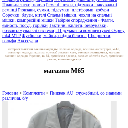
Плащ-палатки, пончо
Ремені, пояси, підтяжки, пакувальні
ремінці
Рюкзаки, сумки, підсумки, платформи, кобури
Сорочки, блузи, кітелі
Спальні мішки, чохли на спальні
мішки, компресійні мішки
Табірне спорядження
- Фляги,
ємності, посуд, горілки
Тактичні жилети, безрукавки,
розвантажувальні системи
- Підсумки та комплектуючі Osprey
mk4 MTP
Футболки, майки, спідня білизна
Шкарпетки,
гольфи
Аксесуари
интернет магазин военной одежды
, военная одежда, военные аксессуары,
м-65
,
милитари одежда украина,
военный магазин киев,
военная экипировка
, магазин
военной одежды Украина,
m-65
, армейская одежда,
военная одежда киев
, армейский
рюкзак,
военная одежда
магазин M65
Головна
>
Комплекти
>
Пиджак AU, служебный, со знаками
различия, б/у