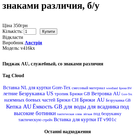
знаками различия, б/у
Ціна 350грн
Кількість:
Відкласти
Виробник
Австрія
Модель:
v416kx
Пиджак AU, служебный, со знаками различия
Tag Cloud
Вставка NL для куртки Gore-Tex
смесовый материал
woodland
Брюки BW
Безрукавка US
летние
Ветровка AU
тропик
Брюки GB
Gore-Tex
Брюки AU
наземных боевых частей
Брюки CH
Безрукавка GB
Кепка AU
Ёмкость GB для воды
для всадника
под
высокие ботинки
под безрукавку
тактическая
лёгкая
олива
Вставка для куртки IT v901c
тактическую
стрейч
Останні надходження