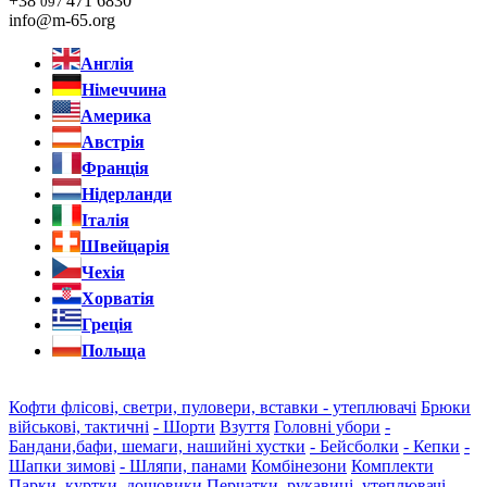
+38
471 6830
097
info@m-65.org
Англія
Німеччина
Америка
Австрія
Франція
Нідерланди
Італія
Швейцарія
Чехія
Хорватія
Греція
Польща
Кофти флісові, светри, пуловери, вставки - утеплювачі
Брюки
військові, тактичні
- Шорти
Взуття
Головні убори
-
Бандани,бафи, шемаги, нашийні хустки
- Бейсболки
- Кепки
-
Шапки зимові
- Шляпи, панами
Комбінезони
Комплекти
Парки, куртки, дощовики
Перчатки, рукавиці, утеплювачі