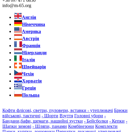
+38
471 6830
097
info@m-65.org
Англія
Німеччина
Америка
Австрія
Франція
Нідерланди
Італія
Швейцарія
Чехія
Хорватія
Греція
Польща
Кофти флісові, светри, пуловери, вставки - утеплювачі
Брюки
військові, тактичні
- Шорти
Взуття
Головні убори
-
Бандани,бафи, шемаги, нашийні хустки
- Бейсболки
- Кепки
-
Шапки зимові
- Шляпи, панами
Комбінезони
Комплекти
Парки, куртки, дощовики
Перчатки, рукавиці, утеплювачі