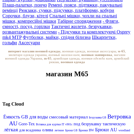
Плащ-палатки, пончо
Ремені, пояси, підтяжки, пакувальні
ремінці
Рюкзаки, сумки, підсумки, платформи, кобури
Сорочки, блузи, кітелі
Спальні мішки, чохли на спальні
мішки, компресійні мішки
Табірне спорядження
- Фляги,
ємності, посуд, горілки
Тактичні жилети, безрукавки,
розвантажувальні системи
- Підсумки та комплектуючі Osprey
mk4 MTP
Футболки, майки, спідня білизна
Шкарпетки,
гольфи
Аксесуари
интернет магазин военной одежды
, военная одежда, военные аксессуары,
м-65
,
милитари одежда украина,
военный магазин киев,
военная экипировка
, магазин
военной одежды Украина,
m-65
, армейская одежда,
военная одежда киев
, армейский
рюкзак,
военная одежда
магазин M65
Tag Cloud
Ветровка
Ёмкость GB для воды
смесовый материал
Безрукавка GB
AU
Gore-Tex
под безрукавку тактическую
Вставка для куртки IT v901c
лёгкая
Брюки AU
олива
для всадника
летние
Брюки BW
woodland
Брюки GB