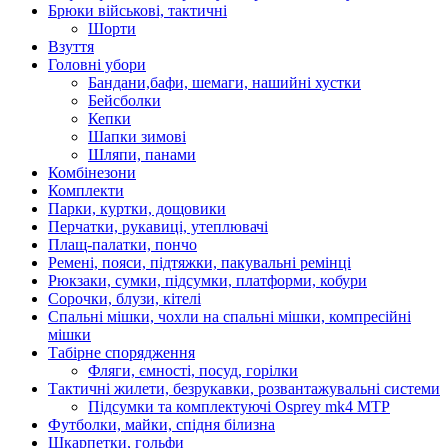
Брюки військові, тактичні
Шорти
Взуття
Головні убори
Бандани,бафи, шемаги, нашийні хустки
Бейсболки
Кепки
Шапки зимові
Шляпи, панами
Комбінезони
Комплекти
Парки, куртки, дощовики
Перчатки, рукавиці, утеплювачі
Плащ-палатки, пончо
Ремені, пояси, підтяжки, пакувальні ремінці
Рюкзаки, сумки, підсумки, платформи, кобури
Сорочки, блузи, кітелі
Спальні мішки, чохли на спальні мішки, компресійні
мішки
Табірне спорядження
Фляги, ємності, посуд, горілки
Тактичні жилети, безрукавки, розвантажувальні системи
Підсумки та комплектуючі Osprey mk4 MTP
Футболки, майки, спідня білизна
Шкарпетки, гольфи