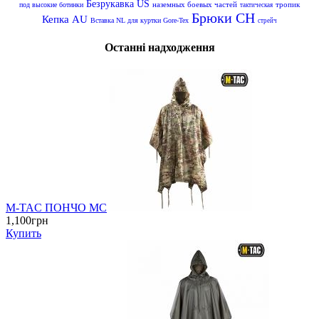
Безрукавка US
наземных боевых частей
тропик
под высокие ботинки
тактическая
Брюки CH
Кепка AU
Вставка NL для куртки Gore-Tex
стрейч
Останні надходження
M-TAC ПОНЧО MC
1,100грн
Купить