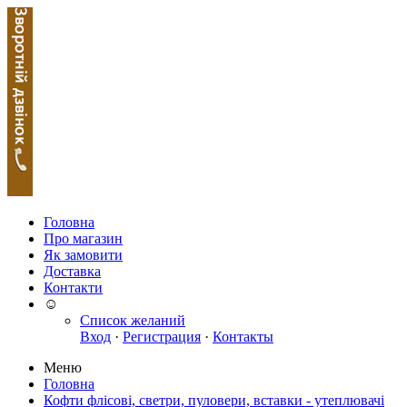
Головна
Про магазин
Як замовити
Доставка
Контакти
☺
Список желаний
Вход
·
Регистрация
·
Контакты
Меню
Головна
Кофти флісові, светри, пуловери, вставки - утеплювачі