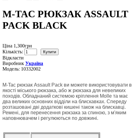
M-TAC РЮКЗАК ASSAULT
PACK BLACK
Ціна 1,300грн
Кількість:
Відкласти
Виробник
Україна
Модель:
10332002
M-Tac рюкзак Assault Pack ви можете використовувати в
якості міського рюкзака
,
або ж рюкзака для невеликих
походів. Обладнаний системою кріплення Molle та має
два великих основних відділи на блискавках. Спереду
розташовані дві додаткові кишені також на блискавці.
Ремені, для перенесення рюкзака за спиною, з м'яким
наповнювачем і регулюються по довжині.