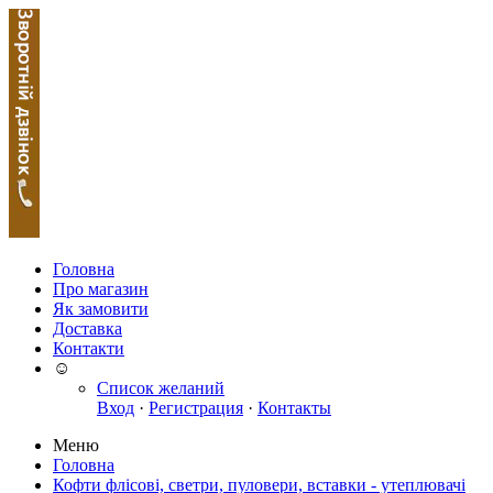
Головна
Про магазин
Як замовити
Доставка
Контакти
☺
Список желаний
Вход
·
Регистрация
·
Контакты
Меню
Головна
Кофти флісові, светри, пуловери, вставки - утеплювачі