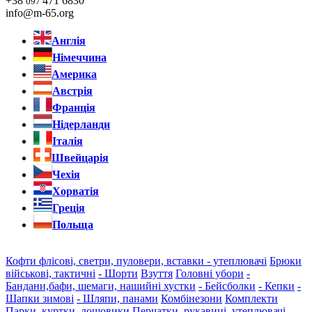
+38
471 6830
097
info@m-65.org
Англія
Німеччина
Америка
Австрія
Франція
Нідерланди
Італія
Швейцарія
Чехія
Хорватія
Греція
Польща
Кофти флісові, светри, пуловери, вставки - утеплювачі
Брюки
військові, тактичні
- Шорти
Взуття
Головні убори
-
Бандани,бафи, шемаги, нашийні хустки
- Бейсболки
- Кепки
-
Шапки зимові
- Шляпи, панами
Комбінезони
Комплекти
Парки, куртки, дощовики
Перчатки, рукавиці, утеплювачі