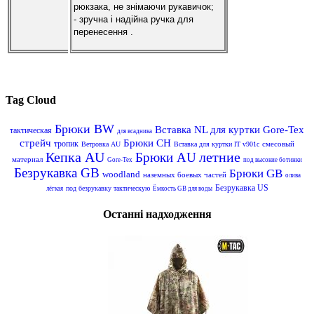
рюкзака, не знімаючи рукавичок;
- зручна і надійна ручка для
перенесення .
Tag Cloud
Брюки BW
Вставка NL для куртки Gore-Tex
тактическая
для всадника
стрейч
Брюки CH
тропик
смесовый
Ветровка AU
Вставка для куртки IT v901c
Кепка AU
летние
Брюки AU
материал
Gore-Tex
под высокие ботинки
Безрукавка GB
Брюки GB
woodland
наземных боевых частей
олива
Безрукавка US
под безрукавку тактическую
лёгкая
Ёмкость GB для воды
Останні надходження