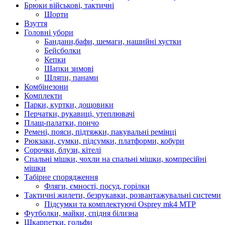
Брюки військові, тактичні
Шорти
Взуття
Головні убори
Бандани,бафи, шемаги, нашийні хустки
Бейсболки
Кепки
Шапки зимові
Шляпи, панами
Комбінезони
Комплекти
Парки, куртки, дощовики
Перчатки, рукавиці, утеплювачі
Плащ-палатки, пончо
Ремені, пояси, підтяжки, пакувальні ремінці
Рюкзаки, сумки, підсумки, платформи, кобури
Сорочки, блузи, кітелі
Спальні мішки, чохли на спальні мішки, компресійні
мішки
Табірне спорядження
Фляги, ємності, посуд, горілки
Тактичні жилети, безрукавки, розвантажувальні системи
Підсумки та комплектуючі Osprey mk4 MTP
Футболки, майки, спідня білизна
Шкарпетки, гольфи