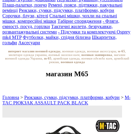
Плащ-палатки, пончо
Ремені, пояси, підтяжки, пакувальні
ремінці
Рюкзаки, сумки, підсумки, платформи, кобури
Сорочки, блузи, кітелі
Спальні мішки, чохли на спальні
мішки, компресійні мішки
Табірне спорядження
- Фляги,
ємності, посуд, горілки
Тактичні жилети, безрукавки,
розвантажувальні системи
- Підсумки та комплектуючі Osprey
mk4 MTP
Футболки, майки, спідня білизна
Шкарпетки,
гольфи
Аксесуари
интернет магазин военной одежды
, военная одежда, военные аксессуары,
м-65
,
милитари одежда украина,
военный магазин киев,
военная экипировка
, магазин
военной одежды Украина,
m-65
, армейская одежда,
военная одежда киев
, армейский
рюкзак,
военная одежда
магазин M65
Головна
>
Рюкзаки, сумки, підсумки, платформи, кобури
>
M-
TAC РЮКЗАК ASSAULT PACK BLACK