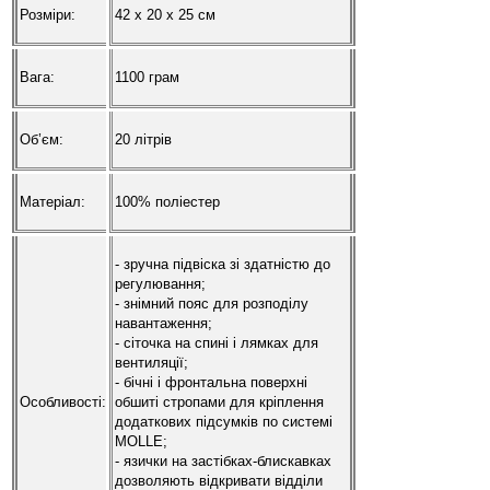
Розміри:
42 х 20 х 25 см
Вага:
1100 грам
Об’єм:
20 літрів
Матеріал:
100% поліестер
- зручна підвіска зі здатністю до
регулювання;
- знімний пояс для розподілу
навантаження;
- сіточка на спині і лямках для
вентиляції;
- бічні і фронтальна поверхні
Особливості:
обшиті стропами для кріплення
додаткових підсумків по системі
MOLLE;
- язички на застібках-блискавках
дозволяють відкривати відділи