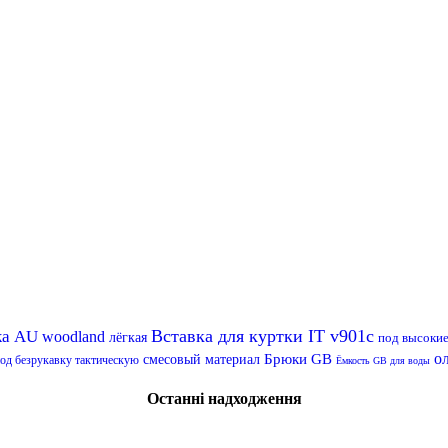
Вставка для куртки IT v901c
ка AU
woodland
лёгкая
под высоки
о
Брюки GB
смесовый материал
од безрукавку тактическую
Ёмкость GB для воды
Останні надходження