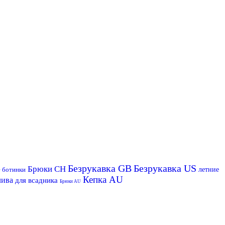
Безрукавка GB
Безрукавка US
Брюки CH
е ботинки
летние
Кепка AU
лива
для всадника
Брюки AU