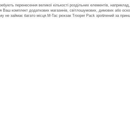
ебують перенесення великої кількості роздільних елементів, наприклад, д
я Ваш комплект додаткових магазинів, світлошумових, димових або оскол
ому не займає багато місця.M-Tac рюкзак Trooper Pack зроблений за прин