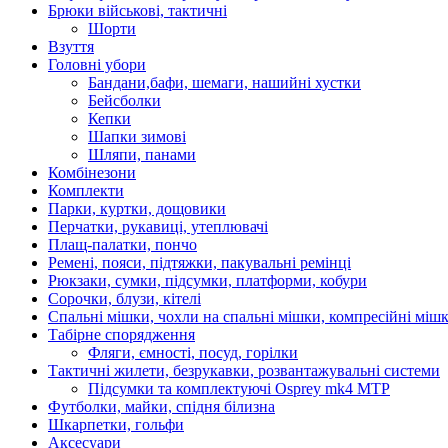
Брюки військові, тактичні
Шорти
Взуття
Головні убори
Бандани,бафи, шемаги, нашийні хустки
Бейсболки
Кепки
Шапки зимові
Шляпи, панами
Комбінезони
Комплекти
Парки, куртки, дощовики
Перчатки, рукавиці, утеплювачі
Плащ-палатки, пончо
Ремені, пояси, підтяжки, пакувальні ремінці
Рюкзаки, сумки, підсумки, платформи, кобури
Сорочки, блузи, кітелі
Спальні мішки, чохли на спальні мішки, компресійні міш
Табірне спорядження
Фляги, ємності, посуд, горілки
Тактичні жилети, безрукавки, розвантажувальні системи
Підсумки та комплектуючі Osprey mk4 MTP
Футболки, майки, спідня білизна
Шкарпетки, гольфи
Аксесуари