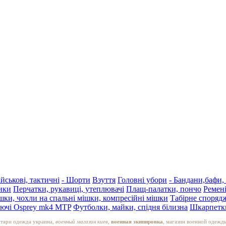
йськові, тактичні
- Шорти
Взуття
Головні убори
- Бандани,бафи,
ики
Перчатки, рукавиці, утеплювачі
Плащ-палатки, пончо
Ремені
шки, чохли на спальні мішки, компресійні мішки
Табірне споряд
уючі Osprey mk4 MTP
Футболки, майки, спідня білизна
Шкарпетки
итари одежда украина,
военный магазин киев,
военная экипировка
, магазин военной одежд