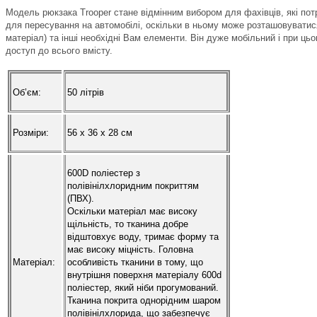
Модель рюкзака Trooper стане відмінним вибором для фахівців, які потр
для пересування на автомобілі, оскільки в ньому може розташовуватис
матеріал) та інші необхідні Вам елементи. Він дуже мобільний і при ць
доступ до всього вмісту.
Об’єм:
50 літрів
Розміри:
56 х 36 х 28 см
600D поліестер з
полівінілхлоридним покриттям
(ПВХ).
Оскільки матеріал має високу
щільність, то тканина добре
відштовхує воду, тримає форму та
має високу міцність. Головна
Матеріал:
особливість тканини в тому, що
внутрішня поверхня матеріалу 600d
поліестер, який ніби прогумований.
Тканина покрита однорідним шаром
полівінілхлорида, що забезпечує