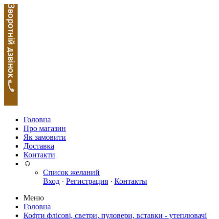
Головна
Про магазин
Як замовити
Доставка
Контакти
☺
Список желаний
Вход
·
Регистрация
·
Контакты
Меню
Головна
Кофти флісові, светри, пуловери, вставки - утеплювачі