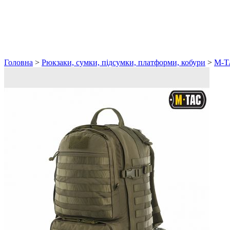
Головна
>
Рюкзаки, сумки, підсумки, платформи, кобури
>
M-T