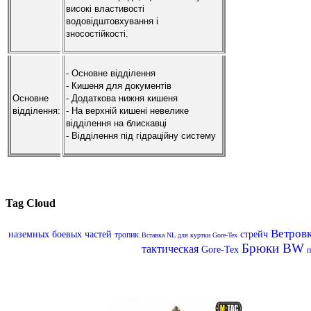
високі властивості
водовідштовхування і
зносостійкості.
- Основне відділення
- Кишеня для документів
Основне
- Додаткова нижня кишеня
відділення:
- На верхній кишені невелике
в
ідділення на блискавці
- Відділення під гідраційну систему
Tag Cloud
Ветров
наземных боевых частей
стрейч
тропик
Вставка NL для куртки Gore-Tex
Брюки BW
тактическая
Gore-Tex
п