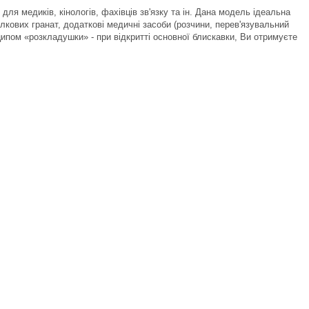
ля медиків, кінологів, фахівців зв'язку та ін. Дана модель ідеальна
кових гранат, додаткові медичні засоби (розчини, перев'язувальний
ципом «розкладушки» - при відкритті основної блискавки, Ви отримуєте