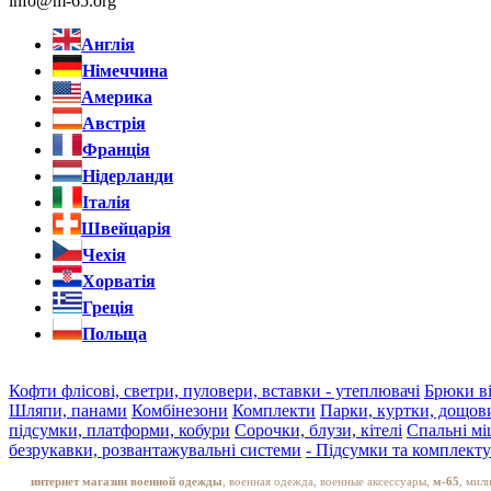
info@m-65.org
Англія
Німеччина
Америка
Австрія
Франція
Нідерланди
Італія
Швейцарія
Чехія
Хорватія
Греція
Польща
Кофти флісові, светри, пуловери, вставки - утеплювачі
Брюки ві
Шляпи, панами
Комбінезони
Комплекти
Парки, куртки, дощов
підсумки, платформи, кобури
Сорочки, блузи, кітелі
Спальні мі
безрукавки, розвантажувальні системи
- Підсумки та комплект
интернет магазин военной одежды
, военная одежда, военные аксессуары,
м-65
, мил