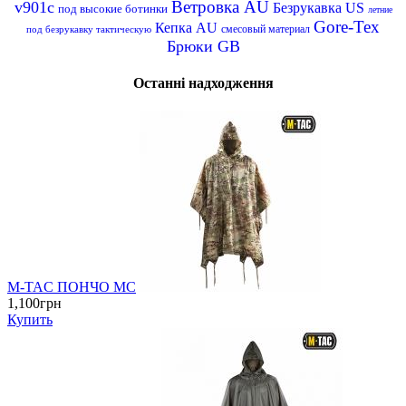
Ветровка AU
v901c
Безрукавка US
под высокие ботинки
летние
Gore-Tex
Кепка AU
смесовый материал
под безрукавку тактическую
Брюки GB
Останні надходження
M-TAC ПОНЧО MC
1,100грн
Купить