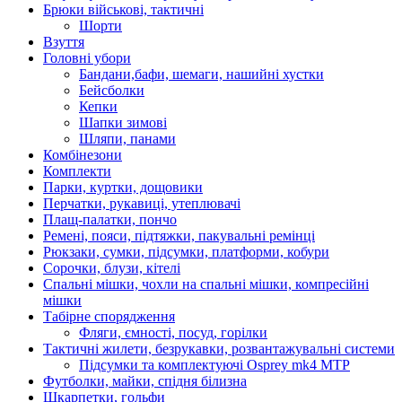
Брюки військові, тактичні
Шорти
Взуття
Головні убори
Бандани,бафи, шемаги, нашийні хустки
Бейсболки
Кепки
Шапки зимові
Шляпи, панами
Комбінезони
Комплекти
Парки, куртки, дощовики
Перчатки, рукавиці, утеплювачі
Плащ-палатки, пончо
Ремені, пояси, підтяжки, пакувальні ремінці
Рюкзаки, сумки, підсумки, платформи, кобури
Сорочки, блузи, кітелі
Спальні мішки, чохли на спальні мішки, компресійні
мішки
Табірне спорядження
Фляги, ємності, посуд, горілки
Тактичні жилети, безрукавки, розвантажувальні системи
Підсумки та комплектуючі Osprey mk4 MTP
Футболки, майки, спідня білизна
Шкарпетки, гольфи