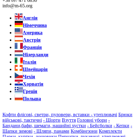
+38
471 6830
097
info@m-65.org
Англія
Німеччина
Америка
Австрія
Франція
Нідерланди
Італія
Швейцарія
Чехія
Хорватія
Греція
Польща
Кофти флісові, светри, пуловери, вставки - утеплювачі
Брюки
військові, тактичні
- Шорти
Взуття
Головні убори
-
Бандани,бафи, шемаги, нашийні хустки
- Бейсболки
- Кепки
-
Шапки зимові
- Шляпи, панами
Комбінезони
Комплекти
Парки, куртки, дощовики
Перчатки, рукавиці, утеплювачі