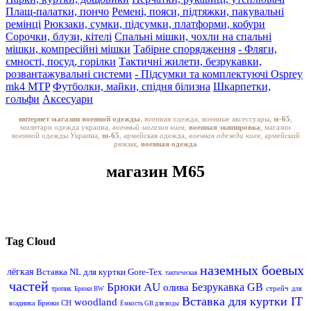
Плащ-палатки, пончо
Ремені, пояси, підтяжки, пакувальні
ремінці
Рюкзаки, сумки, підсумки, платформи, кобури
Сорочки, блузи, кітелі
Спальні мішки, чохли на спальні
мішки, компресійні мішки
Табірне спорядження
- Фляги,
ємності, посуд, горілки
Тактичні жилети, безрукавки,
розвантажувальні системи
- Підсумки та комплектуючі Osprey
mk4 MTP
Футболки, майки, спідня білизна
Шкарпетки,
гольфи
Аксесуари
интернет магазин военной одежды
, военная одежда, военные аксессуары,
м-65
,
милитари одежда украина,
военный магазин киев,
военная экипировка
, магазин
военной одежды Украина,
m-65
, армейская одежда,
военная одежда киев
, армейский
рюкзак,
военная одежда
магазин M65
Tag Cloud
наземных боевых
лёгкая
Вставка NL для куртки Gore-Tex
тактическая
частей
Брюки AU
Безрукавка GB
олива
стрейч
тропик
для
Брюки BW
Вставка для куртки IT
woodland
Брюки CH
всадника
Ёмкость GB для воды