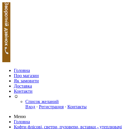
Головна
Про магазин
Як замовити
Доставка
Контакти
☺
Список желаний
Вход
·
Регистрация
·
Контакты
Меню
Головна
Кофти флісові, светри, пуловери, вставки - утеплювачі