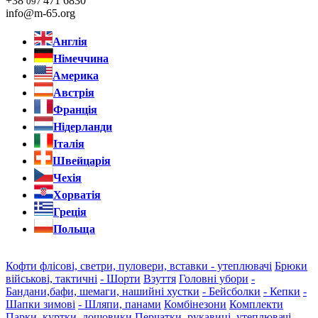
+38
471 6830
097
info@m-65.org
Англія
Німеччина
Америка
Австрія
Франція
Нідерланди
Італія
Швейцарія
Чехія
Хорватія
Греція
Польща
Кофти флісові, светри, пуловери, вставки - утеплювачі
Брюки
військові, тактичні
- Шорти
Взуття
Головні убори
-
Бандани,бафи, шемаги, нашийні хустки
- Бейсболки
- Кепки
-
Шапки зимові
- Шляпи, панами
Комбінезони
Комплекти
Парки, куртки, дощовики
Перчатки, рукавиці, утеплювачі