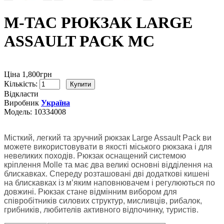
M-TAC РЮКЗАК LARGE
ASSAULT PACK MC
Ціна 1,800грн
Кількість:
Відкласти
Виробник
Україна
Модель:
10334008
Місткий, легкий та зручний рюкзак Large Assault Pack ви
можете використовувати в якості міського рюкзака і для
невеликих походів. Рюкзак оснащений системою
кріплення Molle та має два великі основні відділення на
блискавках. Спереду розташовані дві додаткові кишені
на блискавках із м’яким наповнювачем і регулюються по
довжині. Рюкзак стане відмінним вибором для
співробітників силових структур, мисливців, рибалок,
грибників, любителів активного відпочинку, туристів.