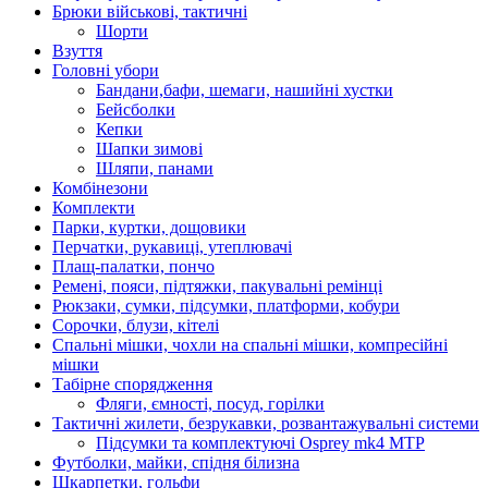
Брюки військові, тактичні
Шорти
Взуття
Головні убори
Бандани,бафи, шемаги, нашийні хустки
Бейсболки
Кепки
Шапки зимові
Шляпи, панами
Комбінезони
Комплекти
Парки, куртки, дощовики
Перчатки, рукавиці, утеплювачі
Плащ-палатки, пончо
Ремені, пояси, підтяжки, пакувальні ремінці
Рюкзаки, сумки, підсумки, платформи, кобури
Сорочки, блузи, кітелі
Спальні мішки, чохли на спальні мішки, компресійні
мішки
Табірне спорядження
Фляги, ємності, посуд, горілки
Тактичні жилети, безрукавки, розвантажувальні системи
Підсумки та комплектуючі Osprey mk4 MTP
Футболки, майки, спідня білизна
Шкарпетки, гольфи