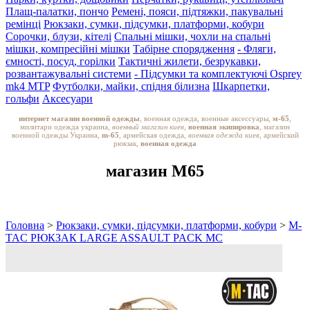
Плащ-палатки, пончо
Ремені, пояси, підтяжки, пакувальні
ремінці
Рюкзаки, сумки, підсумки, платформи, кобури
Сорочки, блузи, кітелі
Спальні мішки, чохли на спальні
мішки, компресійні мішки
Табірне спорядження
- Фляги,
ємності, посуд, горілки
Тактичні жилети, безрукавки,
розвантажувальні системи
- Підсумки та комплектуючі Osprey
mk4 MTP
Футболки, майки, спідня білизна
Шкарпетки,
гольфи
Аксесуари
интернет магазин военной одежды
, военная одежда, военные аксессуары,
м-65
,
милитари одежда украина,
военный магазин киев,
военная экипировка
, магазин
военной одежды Украина,
m-65
, армейская одежда,
военная одежда киев
, армейский
рюкзак,
военная одежда
магазин M65
Головна
>
Рюкзаки, сумки, підсумки, платформи, кобури
>
M-
TAC РЮКЗАК LARGE ASSAULT PACK MC