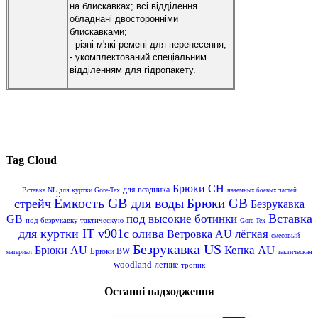
на блискавках; всі відділення
обладнані двосторонніми
блискавками;
- різні м'які ремені для перенесення;
- укомплектований спеціальним
відділенням для гідропакету.
Tag Cloud
Брюки CH
для всадника
Вставка NL для куртки Gore-Tex
наземных боевых частей
Ёмкость GB для воды
Брюки GB
стрейч
Безрукавка
Вставка
под высокие ботинки
GB
под безрукавку тактическую
Gore-Tex
для куртки IT v901c
олива
лёгкая
Ветровка AU
смесовый
Безрукавка US
Кепка AU
Брюки AU
Брюки BW
материал
тактическая
woodland
летние
тропик
Останні надходження