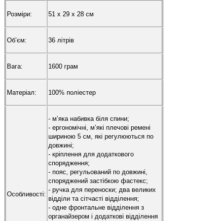
Розміри:
51 x 29 x 28 см
Об’єм:
36 літрів
Вага:
1600 грам
Матеріал:
100% поліестер
- м’яка набивка біля спини;
- ергономічні, м’які плечові ремені
шириною 5 см, які регулюються по
довжині;
- кріплення для додаткового
спорядження;
- пояс, регульований по довжині,
споряджений застібкою фастекс;
- ручка для переноски; два великих
Особливості:
відділи та сітчасті відділення;
- одне фронтальне відділення з
органайзером і додаткові відділення