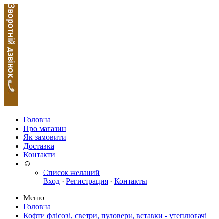
Головна
Про магазин
Як замовити
Доставка
Контакти
☺
Список желаний
Вход
·
Регистрация
·
Контакты
Меню
Головна
Кофти флісові, светри, пуловери, вставки - утеплювачі