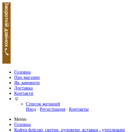
Головна
Про магазин
Як замовити
Доставка
Контакти
☺
Список желаний
Вход
·
Регистрация
·
Контакты
Меню
Головна
Кофти флісові, светри, пуловери, вставки - утеплювачі