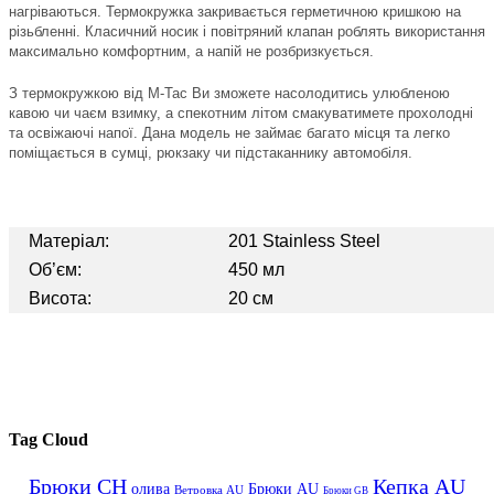
нагріваються. Термокружка закривається герметичною кришкою на
різьбленні. Класичний носик і повітряний клапан роблять використання
максимально комфортним, а напій не розбризкується.
З термокружкою від М-Тас Ви зможете насолодитись улюбленою
кавою чи чаєм взимку, а спекотним літом смакуватимете прохолодні
та освіжаючі напої. Дана модель не займає багато місця та легко
поміщається в сумці, рюкзаку чи підстаканнику автомобіля.
Матеріал:
201 Stainless Steel
Об’єм:
450 мл
Висота:
20 см
Tag Cloud
Брюки CH
Кепка AU
олива
Брюки AU
Ветровка AU
Брюки GB