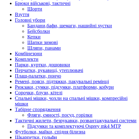
Брюки військові, тактичні
Шорти
Взуття
Головні убори
Бандани,бафи, шемаги, нашийні хустки
Бейсболки
Кепки
Шапки зимові
Шляпи, панами
Комбінезони
Комплекти
Парки, куртки, дощовики
Перчатки, рукавиці, утеплювачі
Плащ-палатки, пончо
Ремені, пояси, підтяжки, пакувальні ремінці
Рюкзаки, сумки, підсумки, платформи, кобури
Сорочки, блузи, кітелі
Спальні мішки, чохли на спальні мішки, компресійні
мішки
Табірне спорядження
Фляги, ємності, посуд, горілки
Тактичні жилети, безрукавки, розвантажувальні системи
Підсумки та комплектуючі Osprey mk4 MTP
Футболки, майки, спідня білизна
Шкарпетки, гольфи