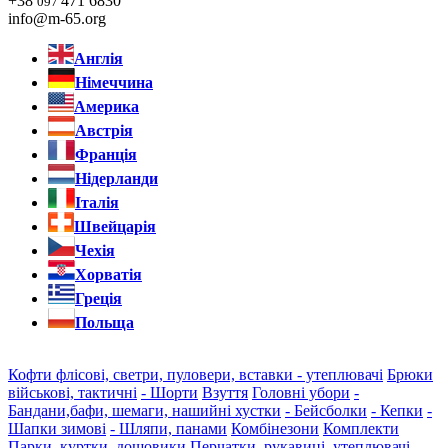
+38
471 6830
097
info@m-65.org
Англія
Німеччина
Америка
Австрія
Франція
Нідерланди
Італія
Швейцарія
Чехія
Хорватія
Греція
Польща
Кофти флісові, светри, пуловери, вставки - утеплювачі
Брюки
військові, тактичні
- Шорти
Взуття
Головні убори
-
Бандани,бафи, шемаги, нашийні хустки
- Бейсболки
- Кепки
-
Шапки зимові
- Шляпи, панами
Комбінезони
Комплекти
Парки, куртки, дощовики
Перчатки, рукавиці, утеплювачі