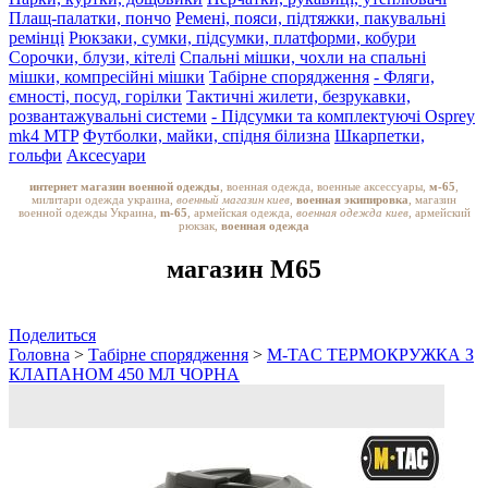
Плащ-палатки, пончо
Ремені, пояси, підтяжки, пакувальні
ремінці
Рюкзаки, сумки, підсумки, платформи, кобури
Сорочки, блузи, кітелі
Спальні мішки, чохли на спальні
мішки, компресійні мішки
Табірне спорядження
- Фляги,
ємності, посуд, горілки
Тактичні жилети, безрукавки,
розвантажувальні системи
- Підсумки та комплектуючі Osprey
mk4 MTP
Футболки, майки, спідня білизна
Шкарпетки,
гольфи
Аксесуари
интернет магазин военной одежды
, военная одежда, военные аксессуары,
м-65
,
милитари одежда украина,
военный магазин киев,
военная экипировка
, магазин
военной одежды Украина,
m-65
, армейская одежда,
военная одежда киев
, армейский
рюкзак,
военная одежда
магазин M65
Поделиться
Головна
>
Табірне спорядження
>
M-TAC ТЕРМОКРУЖКА З
КЛАПАНОМ 450 МЛ ЧОРНА