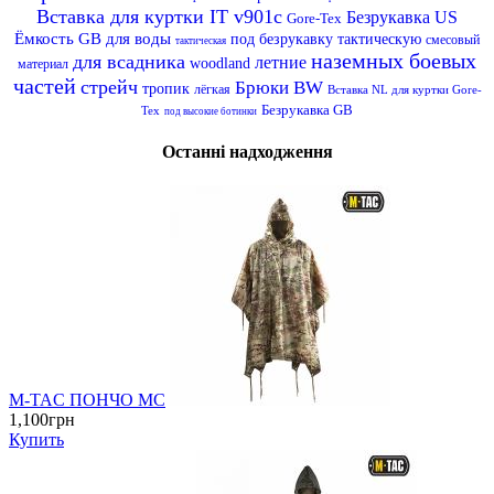
Вставка для куртки IT v901c
Безрукавка US
Gore-Tex
Ёмкость GB для воды
под безрукавку тактическую
смесовый
тактическая
наземных боевых
для всадника
летние
woodland
материал
частей
стрейч
Брюки BW
тропик
лёгкая
Вставка NL для куртки Gore-
Безрукавка GB
Tex
под высокие ботинки
Останні надходження
M-TAC ПОНЧО MC
1,100грн
Купить