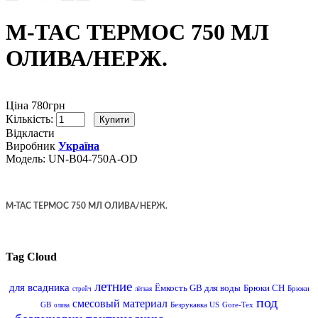
M-TAC ТЕРМОС 750 МЛ
ОЛИВА/НЕРЖ.
Ціна 780грн
Кількість:
Відкласти
Виробник
Україна
Модель:
UN-B04-750A-OD
M-TAC ТЕРМОС 750 МЛ ОЛИВА/НЕРЖ.
Tag Cloud
летние
для всадника
Ёмкость GB для воды
Брюки CH
Брюки
стрейч
лёгкая
под
смесовый материал
GB
Безрукавка US
Gore-Tex
олива