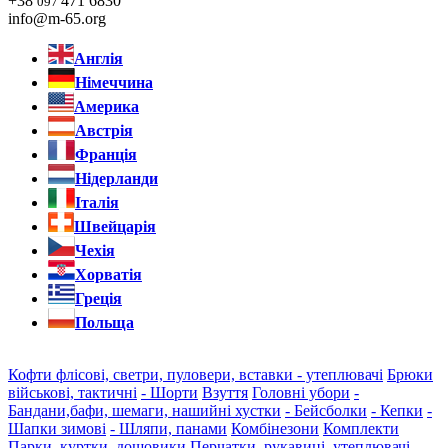
+38
471 6830
097
info@m-65.org
Англія
Німеччина
Америка
Австрія
Франція
Нідерланди
Італія
Швейцарія
Чехія
Хорватія
Греція
Польща
Кофти флісові, светри, пуловери, вставки - утеплювачі
Брюки
військові, тактичні
- Шорти
Взуття
Головні убори
-
Бандани,бафи, шемаги, нашийні хустки
- Бейсболки
- Кепки
-
Шапки зимові
- Шляпи, панами
Комбінезони
Комплекти
Парки, куртки, дощовики
Перчатки, рукавиці, утеплювачі