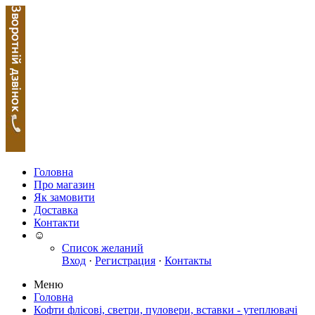
Головна
Про магазин
Як замовити
Доставка
Контакти
☺
Список желаний
Вход
·
Регистрация
·
Контакты
Меню
Головна
Кофти флісові, светри, пуловери, вставки - утеплювачі