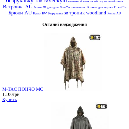
безрукавку тактическую
наземных боевых частей
под высокие ботинки
Ветровка AU
Вставка для куртки IT v901c
тактическая
Вставка NL для куртки Gore-Tex
Брюки AU
тропик
woodland
Безрукавка GB
Кепка AU
Брюки BW
Останні надходження
M-TAC ПОНЧО MC
1,100грн
Купить