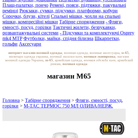
Плащ-палатки, пончо
Ремені, пояси, підтяжки, пакувальні
ремінці
Рюкзаки, сумки, підсумки, платформи, кобури
Сорочки, блузи, кітелі
Спальні мішки, чохли на спальні
мішки, компресійні мішки
Табірне спорядження
- Фляги,
ємності, посуд, горілки
Тактичні жилети, безрукавки,
розвантажувальні системи
- Підсумки та комплектуючі Osprey
mk4 MTP
Футболки, майки, спідня білизна
Шкарпетки,
гольфи
Аксесуари
интернет магазин военной одежды
, военная одежда, военные аксессуары,
м-65
,
милитари одежда украина,
военный магазин киев,
военная экипировка
, магазин
военной одежды Украина,
m-65
, армейская одежда,
военная одежда киев
, армейский
рюкзак,
военная одежда
магазин M65
Головна
>
Табірне спорядження
>
Фляги, ємності, посуд,
горілки
>
M-TAC ТЕРМОС 750 МЛ ОЛИВА/НЕРЖ.