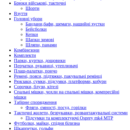
Брюки військові, тактичні
Шорти
Взуття
Головні убори
Бандани,бафи, шемаги, нашийні хустки
Бейсболки
Кепки
Шапки зимові
Шляпи, панами
Комбінезони
Комплекти
Парки, куртки, дощовики
Перчатки, рукавиці, утеплювачі
Плащ-палатки, пончо
Ремені, пояси, підтяжки, пакувальні ремінці
Рюкзаки, сумки, підсумки, платформи, кобури
Сорочки, блузи, кітелі
Спальні мішки, чохли на спальні мішки, компресійні
мішки
Табірне спорядження
Фляги, ємності, посуд, горілки
Тактичні жилети, безрукавки, розвантажувальні системи
Підсумки та комплектуючі Osprey mk4 MTP
Футболки, майки, спідня білизна
Шкарпетки, гольфи