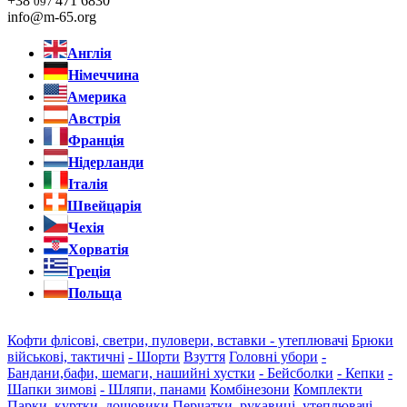
+38
471 6830
097
info@m-65.org
Англія
Німеччина
Америка
Австрія
Франція
Нідерланди
Італія
Швейцарія
Чехія
Хорватія
Греція
Польща
Кофти флісові, светри, пуловери, вставки - утеплювачі
Брюки
військові, тактичні
- Шорти
Взуття
Головні убори
-
Бандани,бафи, шемаги, нашийні хустки
- Бейсболки
- Кепки
-
Шапки зимові
- Шляпи, панами
Комбінезони
Комплекти
Парки, куртки, дощовики
Перчатки, рукавиці, утеплювачі