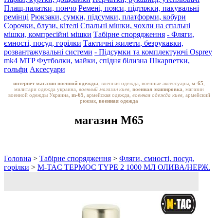
Плащ-палатки, пончо
Ремені, пояси, підтяжки, пакувальні
ремінці
Рюкзаки, сумки, підсумки, платформи, кобури
Сорочки, блузи, кітелі
Спальні мішки, чохли на спальні
мішки, компресійні мішки
Табірне спорядження
- Фляги,
ємності, посуд, горілки
Тактичні жилети, безрукавки,
розвантажувальні системи
- Підсумки та комплектуючі Osprey
mk4 MTP
Футболки, майки, спідня білизна
Шкарпетки,
гольфи
Аксесуари
интернет магазин военной одежды
, военная одежда, военные аксессуары,
м-65
,
милитари одежда украина,
военный магазин киев,
военная экипировка
, магазин
военной одежды Украина,
m-65
, армейская одежда,
военная одежда киев
, армейский
рюкзак,
военная одежда
магазин M65
Головна
>
Табірне спорядження
>
Фляги, ємності, посуд,
горілки
>
M-TAC ТЕРМОС TYPE 2 1000 МЛ ОЛИВА/НЕРЖ.