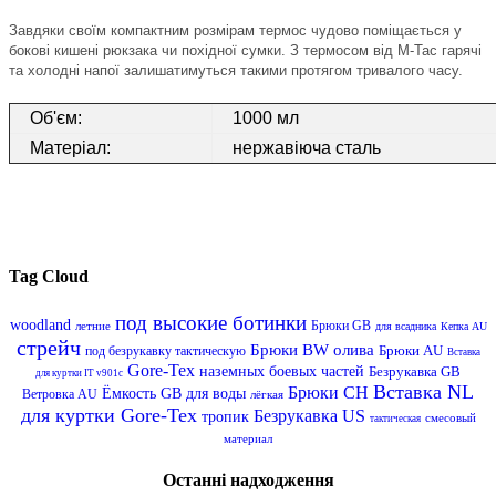
Завдяки своїм компактним розмірам термос чудово поміщається у
бокові кишені рюкзака чи похідної сумки. З термосом від М-Тас гарячі
та холодні напої залишатимуться такими протягом тривалого часу.
Об'єм:
1000 мл
Матеріал:
нержавіюча сталь
Tag Cloud
под высокие ботинки
woodland
Брюки GB
летние
для всадника
Кепка AU
стрейч
Брюки BW
олива
Брюки AU
под безрукавку тактическую
Вставка
Gore-Tex
наземных боевых частей
Безрукавка GB
для куртки IT v901c
Вставка NL
Брюки CH
Ёмкость GB для воды
Ветровка AU
лёгкая
для куртки Gore-Tex
Безрукавка US
тропик
смесовый
тактическая
материал
Останні надходження