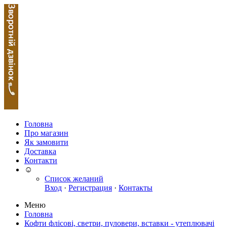
Головна
Про магазин
Як замовити
Доставка
Контакти
☺
Список желаний
Вход
·
Регистрация
·
Контакты
Меню
Головна
Кофти флісові, светри, пуловери, вставки - утеплювачі