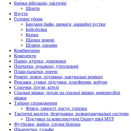
Брюки військові, тактичні
Шорти
Взуття
Головні убори
Бандани,бафи, шемаги, нашийні хустки
Бейсболки
Кепки
Шапки зимові
Шляпи, панами
Комбінезони
Комплекти
Парки, куртки, дощовики
Перчатки, рукавиці, утеплювачі
Плащ-палатки, пончо
Ремені, пояси, підтяжки, пакувальні ремінці
Рюкзаки, сумки, підсумки, платформи, кобури
Сорочки, блузи, кітелі
Спальні мішки, чохли на спальні мішки, компресійні
мішки
Табірне спорядження
Фляги, ємності, посуд, горілки
Тактичні жилети, безрукавки, розвантажувальні системи
Підсумки та комплектуючі Osprey mk4 MTP
Футболки, майки, спідня білизна
Шкарпетки, гольфи