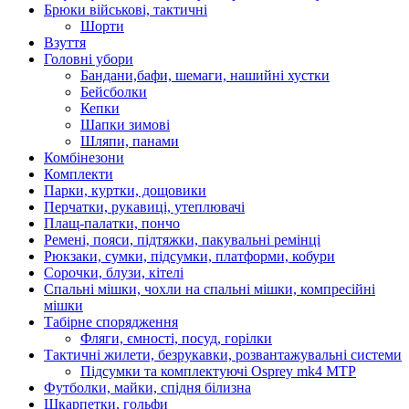
Брюки військові, тактичні
Шорти
Взуття
Головні убори
Бандани,бафи, шемаги, нашийні хустки
Бейсболки
Кепки
Шапки зимові
Шляпи, панами
Комбінезони
Комплекти
Парки, куртки, дощовики
Перчатки, рукавиці, утеплювачі
Плащ-палатки, пончо
Ремені, пояси, підтяжки, пакувальні ремінці
Рюкзаки, сумки, підсумки, платформи, кобури
Сорочки, блузи, кітелі
Спальні мішки, чохли на спальні мішки, компресійні
мішки
Табірне спорядження
Фляги, ємності, посуд, горілки
Тактичні жилети, безрукавки, розвантажувальні системи
Підсумки та комплектуючі Osprey mk4 MTP
Футболки, майки, спідня білизна
Шкарпетки, гольфи