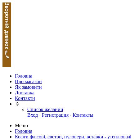
Головна
Про магазин
Як замовити
Доставка
Контакти
☺
Список желаний
Вход
·
Регистрация
·
Контакты
Меню
Головна
Кофти флісові, светри, пуловери, вставки - утеплювачі