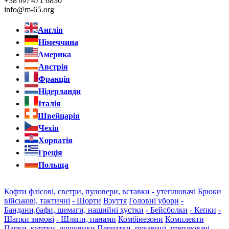
+38
471 6830
097
info@m-65.org
Англія
Німеччина
Америка
Австрія
Франція
Нідерланди
Італія
Швейцарія
Чехія
Хорватія
Греція
Польща
Кофти флісові, светри, пуловери, вставки - утеплювачі
Брюки
військові, тактичні
- Шорти
Взуття
Головні убори
-
Бандани,бафи, шемаги, нашийні хустки
- Бейсболки
- Кепки
-
Шапки зимові
- Шляпи, панами
Комбінезони
Комплекти
Парки, куртки, дощовики
Перчатки, рукавиці, утеплювачі