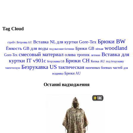
Tag Cloud
Брюки BW
Вставка NL для куртки Gore-Tex
стрейч
Ветровка AU
woodland
Ёмкость GB для воды
Брюки GB
лёгкая
под высокие ботинки
смесовый материал
Вставка для
олива
тропик
Gore-Tex
летние
куртки IT v901c
Брюки CH
Кепка AU
Безрукавка GB
под безрукавку
Безрукавка US
тактическая
наземных боевых частей
для
тактическую
Брюки AU
всадника
Останні надходження