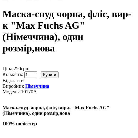
Маска-снуд чорна, фліс, вир-
к "Max Fuchs AG"
(Німеччина), один
розмір,нова
Ціна 250грн
Кількість:
Відкласти
Виробник
Німеччина
Модель:
10170А
Маска-снуд чорна, фліс, вир-к "Max Fuchs AG"
(Німеччина), один розмір,нова
100% поліестер