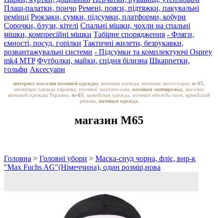
Плащ-палатки, пончо
Ремені, пояси, підтяжки, пакувальні
ремінці
Рюкзаки, сумки, підсумки, платформи, кобури
Сорочки, блузи, кітелі
Спальні мішки, чохли на спальні
мішки, компресійні мішки
Табірне спорядження
- Фляги,
ємності, посуд, горілки
Тактичні жилети, безрукавки,
розвантажувальні системи
- Підсумки та комплектуючі Osprey
mk4 MTP
Футболки, майки, спідня білизна
Шкарпетки,
гольфи
Аксесуари
интернет магазин военной одежды
, военная одежда, военные аксессуары,
м-65
,
милитари одежда украина,
военный магазин киев,
военная экипировка
, магазин
военной одежды Украина,
m-65
, армейская одежда,
военная одежда киев
, армейский
рюкзак,
военная одежда
магазин M65
Головна
>
Головні убори
>
Маска-снуд чорна, фліс, вир-к
"Max Fuchs AG"(Німеччина), один розмір,нова