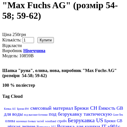
"Max Fuchs AG" (розмір 54-
58; 59-62)
Ціна 250грн
Кількість:
Відкласти
Виробник
Німеччина
Модель:
10859В
Шапка "руна", олива, нова, виробник "Max Fuchs AG"
(розміри 54-58; 59-62)
100 % поліестер
Tag Cloud
смесовый материал
Брюки CH
Ёмкость GB
Кепка AU
Брюки BW
под безрукавку тактическую
для воды
Gore-Tex
под высокие ботинки
Безрукавка US
олива
Брюки GB
стрейч
woodland
наземных боевых частей
Вставка для куртки IT v901c
лёгкая
летние
Ветровка AU