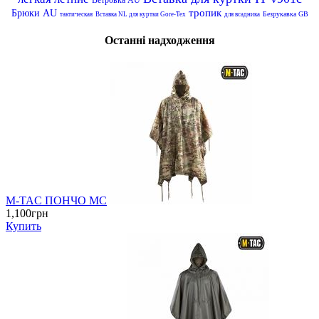
тропик
Брюки AU
Безрукавка GB
тактическая
Вставка NL для куртки Gore-Tex
для всадника
Останні надходження
M-TAC ПОНЧО MC
1,100грн
Купить