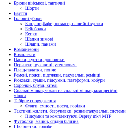
Брюки військові, тактичні
Шорти
Взуття
Головні убори
Бандани,бафи, шемаги, нашийні хустки
Бейсболки
Кепки
Шапки зимові
Шляпи, панами
Комбінезони
Комплекти
Парки, куртки, дощовики
Перчатки, рукавиці, утеплювачі
Плащ-палатки, пончо
Ремені, пояси, підтяжки, пакувальні ремінці
Рюкзаки, сумки, підсумки, платформи, кобури
Сорочки, блузи, кітелі
Спальні мішки, чохли на спальні мішки, компресійні
мішки
Табірне спорядження
Фляги, ємності, посуд, горілки
Тактичні жилети, безрукавки, розвантажувальні системи
Підсумки та комплектуючі Osprey mk4 MTP
Футболки, майки, спідня білизна
Шкарпетки, гольфи