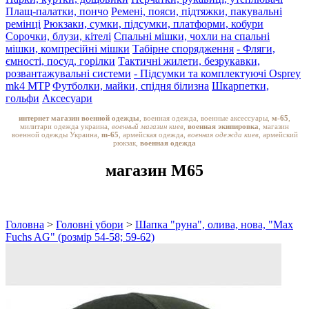
Плащ-палатки, пончо
Ремені, пояси, підтяжки, пакувальні
ремінці
Рюкзаки, сумки, підсумки, платформи, кобури
Сорочки, блузи, кітелі
Спальні мішки, чохли на спальні
мішки, компресійні мішки
Табірне спорядження
- Фляги,
ємності, посуд, горілки
Тактичні жилети, безрукавки,
розвантажувальні системи
- Підсумки та комплектуючі Osprey
mk4 MTP
Футболки, майки, спідня білизна
Шкарпетки,
гольфи
Аксесуари
интернет магазин военной одежды
, военная одежда, военные аксессуары,
м-65
,
милитари одежда украина,
военный магазин киев,
военная экипировка
, магазин
военной одежды Украина,
m-65
, армейская одежда,
военная одежда киев
, армейский
рюкзак,
военная одежда
магазин M65
Головна
>
Головні убори
>
Шапка "руна", олива, нова, "Max
Fuchs AG" (розмір 54-58; 59-62)