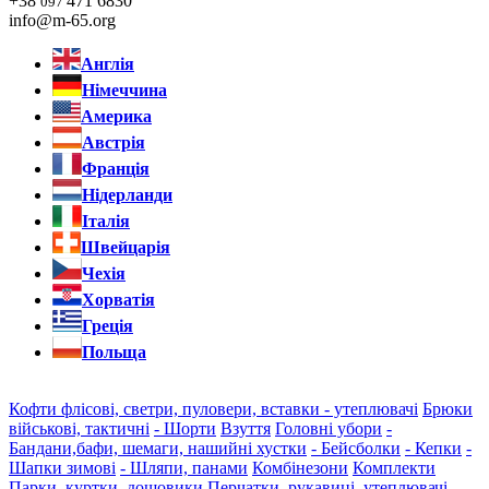
+38
471 6830
097
info@m-65.org
Англія
Німеччина
Америка
Австрія
Франція
Нідерланди
Італія
Швейцарія
Чехія
Хорватія
Греція
Польща
Кофти флісові, светри, пуловери, вставки - утеплювачі
Брюки
військові, тактичні
- Шорти
Взуття
Головні убори
-
Бандани,бафи, шемаги, нашийні хустки
- Бейсболки
- Кепки
-
Шапки зимові
- Шляпи, панами
Комбінезони
Комплекти
Парки, куртки, дощовики
Перчатки, рукавиці, утеплювачі