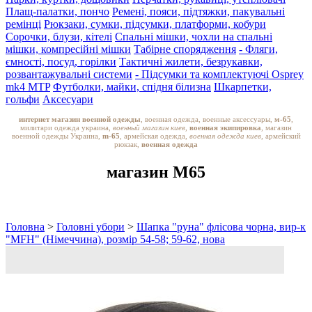
Плащ-палатки, пончо
Ремені, пояси, підтяжки, пакувальні
ремінці
Рюкзаки, сумки, підсумки, платформи, кобури
Сорочки, блузи, кітелі
Спальні мішки, чохли на спальні
мішки, компресійні мішки
Табірне спорядження
- Фляги,
ємності, посуд, горілки
Тактичні жилети, безрукавки,
розвантажувальні системи
- Підсумки та комплектуючі Osprey
mk4 MTP
Футболки, майки, спідня білизна
Шкарпетки,
гольфи
Аксесуари
интернет магазин военной одежды
, военная одежда, военные аксессуары,
м-65
,
милитари одежда украина,
военный магазин киев,
военная экипировка
, магазин
военной одежды Украина,
m-65
, армейская одежда,
военная одежда киев
, армейский
рюкзак,
военная одежда
магазин M65
Головна
>
Головні убори
>
Шапка "руна" флісова чорна, вир-к
"MFH" (Німеччина), розмір 54-58; 59-62, нова