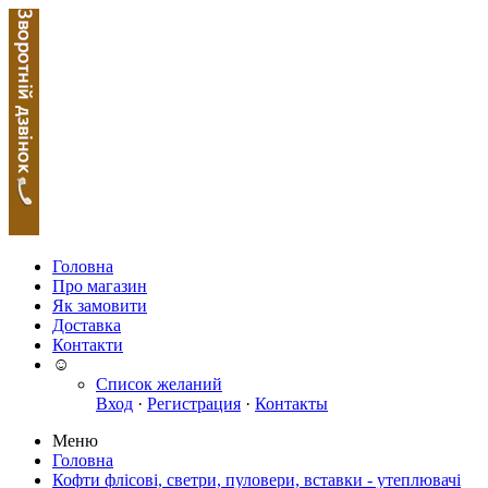
Головна
Про магазин
Як замовити
Доставка
Контакти
☺
Список желаний
Вход
·
Регистрация
·
Контакты
Меню
Головна
Кофти флісові, светри, пуловери, вставки - утеплювачі