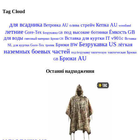
Tag Cloud
для всадника
Кепка AU
стрейч
Ветровка AU
олива
woodland
летние
Ёмкость GB
под высокие ботинки
Gore-Tex
Безрукавка GB
для воды
Вставка для куртки IT v901c
Вставка
смесовый материал
Брюки CH
Безрукавка US
лёгкая
Брюки BW
NL для куртки Gore-Tex
тропик
наземных боевых частей
тактическая
Брюки
под безрукавку тактическую
Брюки AU
GB
Останні надходження