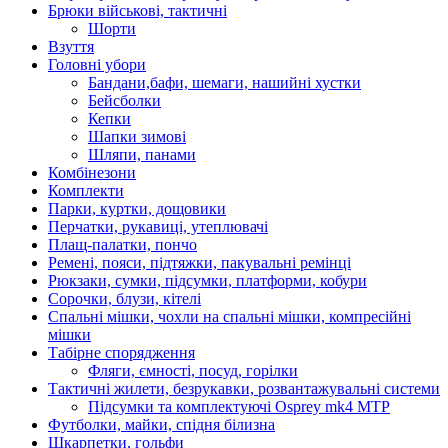
Брюки військові, тактичні
Шорти
Взуття
Головні убори
Бандани,бафи, шемаги, нашийні хустки
Бейсболки
Кепки
Шапки зимові
Шляпи, панами
Комбінезони
Комплекти
Парки, куртки, дощовики
Перчатки, рукавиці, утеплювачі
Плащ-палатки, пончо
Ремені, пояси, підтяжки, пакувальні ремінці
Рюкзаки, сумки, підсумки, платформи, кобури
Сорочки, блузи, кітелі
Спальні мішки, чохли на спальні мішки, компресійні
мішки
Табірне спорядження
Фляги, ємності, посуд, горілки
Тактичні жилети, безрукавки, розвантажувальні системи
Підсумки та комплектуючі Osprey mk4 MTP
Футболки, майки, спідня білизна
Шкарпетки, гольфи