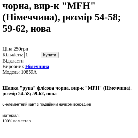
чорна, вир-к "MFH"
(Німеччина), розмір 54-58;
59-62, нова
Ціна 250грн
Кількість:
Відкласти
Виробник
Німеччина
Модель:
10859А
Шапка "руна" флісова чорна, вир-к "MFH" (Німеччина),
розмір 54-58; 59-62, нова
6-елементний кант з подвійним
начісом всередині
матеріал:
100% поліестер