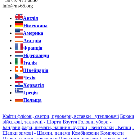
+38
471 6830
097
info@m-65.org
Англія
Німеччина
Америка
Австрія
Франція
Нідерланди
Італія
Швейцарія
Чехія
Хорватія
Греція
Польща
Кофти флісові, светри, пуловери, вставки - утеплювачі
Брюки
військові, тактичні
- Шорти
Взуття
Головні убори
-
Бандани,бафи, шемаги, нашийні хустки
- Бейсболки
- Кепки
-
Шапки зимові
- Шляпи, панами
Комбінезони
Комплекти
Парки, куртки, дощовики
Перчатки, рукавиці, утеплювачі