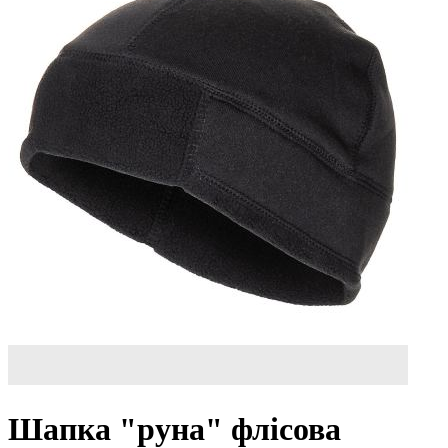
Шапка "руна" флісова