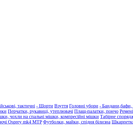
йськові, тактичні
- Шорти
Взуття
Головні убори
- Бандани,бафи,
ики
Перчатки, рукавиці, утеплювачі
Плащ-палатки, пончо
Ремені
шки, чохли на спальні мішки, компресійні мішки
Табірне споряд
уючі Osprey mk4 MTP
Футболки, майки, спідня білизна
Шкарпетки