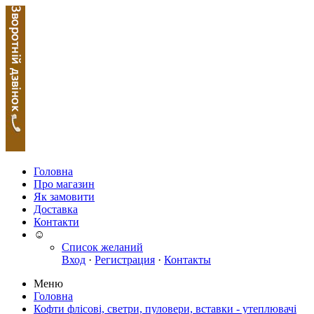
Головна
Про магазин
Як замовити
Доставка
Контакти
☺
Список желаний
Вход
·
Регистрация
·
Контакты
Меню
Головна
Кофти флісові, светри, пуловери, вставки - утеплювачі