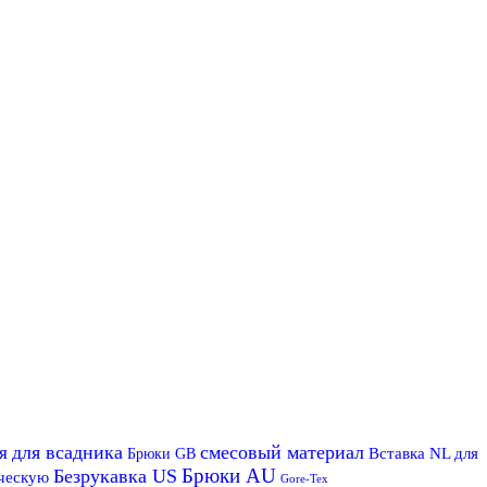
для всадника
смесовый материал
я
Вставка NL для
Брюки GB
Брюки AU
Безрукавка US
ическую
Gore-Tex