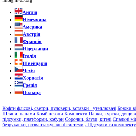
info@m-65.org
Англія
Німеччина
Америка
Австрія
Франція
Нідерланди
Італія
Швейцарія
Чехія
Хорватія
Греція
Польща
Кофти флісові, светри, пуловери, вставки - утеплювачі
Брюки ві
Шляпи, панами
Комбінезони
Комплекти
Парки, куртки, дощов
підсумки, платформи, кобури
Сорочки, блузи, кітелі
Спальні мі
безрукавки, розвантажувальні системи
- Підсумки та комплект