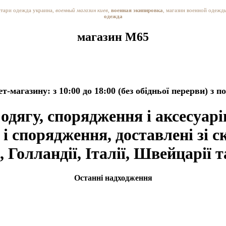
итари одежда украина,
военный магазин киев,
военная экипировка
, магазин военной одежд
одежда
магазин M65
ет-магазину:
з 10:00 до 18:00 (без обідньої перерви) з
 одягу, спорядження і аксесуар
і спорядження, доставлені зі 
 Голландії, Італії, Швейцарії 
Останні надходження