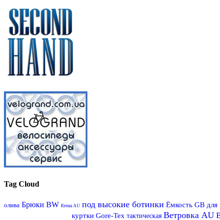
Tag Cloud
под высокие ботинки
Брюки BW
Ёмкость GB для
олива
Кепка AU
Ветровка AU
В
куртки Gore-Tex
тактическая