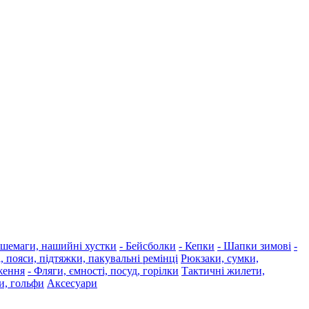
 шемаги, нашийні хустки
- Бейсболки
- Кепки
- Шапки зимові
-
, пояси, підтяжки, пакувальні ремінці
Рюкзаки, сумки,
ження
- Фляги, ємності, посуд, горілки
Тактичні жилети,
, гольфи
Аксесуари