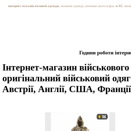
интернет магазин военной одежды
, военная одежда, военные аксессуары,
м-65
, мил
Години роботи інтерн
Інтернет-магазин військового
оригінальний військовий одяг 
Австрії, Англії, США, Франції,