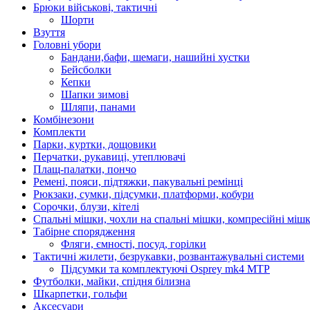
Брюки військові, тактичні
Шорти
Взуття
Головні убори
Бандани,бафи, шемаги, нашийні хустки
Бейсболки
Кепки
Шапки зимові
Шляпи, панами
Комбінезони
Комплекти
Парки, куртки, дощовики
Перчатки, рукавиці, утеплювачі
Плащ-палатки, пончо
Ремені, пояси, підтяжки, пакувальні ремінці
Рюкзаки, сумки, підсумки, платформи, кобури
Сорочки, блузи, кітелі
Спальні мішки, чохли на спальні мішки, компресійні міш
Табірне спорядження
Фляги, ємності, посуд, горілки
Тактичні жилети, безрукавки, розвантажувальні системи
Підсумки та комплектуючі Osprey mk4 MTP
Футболки, майки, спідня білизна
Шкарпетки, гольфи
Аксесуари