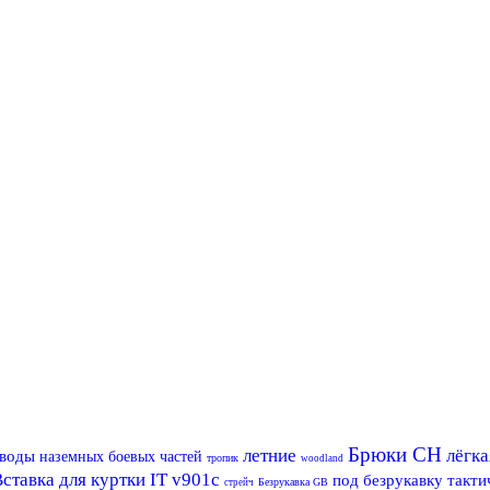
Брюки CH
летние
лёгка
 воды
наземных боевых частей
тропик
woodland
ставка для куртки IT v901c
под безрукавку такт
Безрукавка GB
стрейч