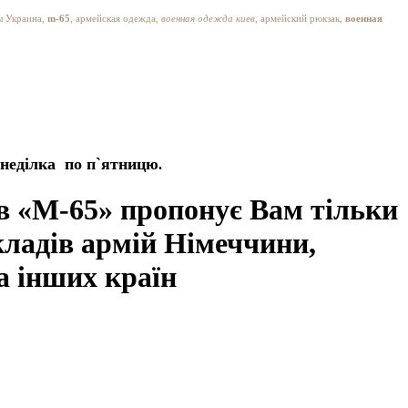
ы Украина,
m-65
, армейская одежда,
военная одежда киев
, армейский рюкзак,
военная
 понеділка по п`ятницю
.
ів «М-65» пропонує Вам тільки
складів армій Німеччини,
та інших країн