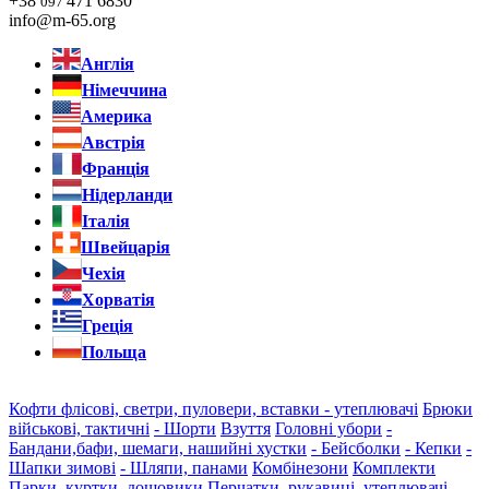
+38
471 6830
097
info@m-65.org
Англія
Німеччина
Америка
Австрія
Франція
Нідерланди
Італія
Швейцарія
Чехія
Хорватія
Греція
Польща
Кофти флісові, светри, пуловери, вставки - утеплювачі
Брюки
військові, тактичні
- Шорти
Взуття
Головні убори
-
Бандани,бафи, шемаги, нашийні хустки
- Бейсболки
- Кепки
-
Шапки зимові
- Шляпи, панами
Комбінезони
Комплекти
Парки, куртки, дощовики
Перчатки, рукавиці, утеплювачі