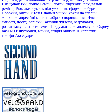
Плащ-палатки, пончо
Ремені, пояси, підтяжки, пакувальні
ремінці
Рюкзаки, сумки, підсумки, платформи, кобури
Сорочки, блузи, кітелі
Спальні мішки, чохли на спальні
мішки, компресійні мішки
Табірне спорядження
- Фляги,
ємності, посуд, горілки
Тактичні жилети, безрукавки,
розвантажувальні системи
- Підсумки та комплектуючі Osprey
mk4 MTP
Футболки, майки, спідня білизна
Шкарпетки,
гольфи
Аксесуари