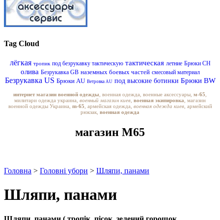
Tag Cloud
лёгкая
тактическая
под безрукавку тактическую
летние
Брюки CH
тропик
олива
наземных боевых частей
Безрукавка GB
смесовый материал
Безрукавка US
Брюки BW
Брюки AU
под высокие ботинки
Ветровка AU
интернет магазин военной одежды
, военная одежда, военные аксессуары,
м-65
,
милитари одежда украина,
военный магазин киев,
военная экипировка
, магазин
военной одежды Украина,
m-65
, армейская одежда,
военная одежда киев
, армейский
рюкзак,
военная одежда
магазин M65
Головна
>
Головні убори
>
Шляпи, панами
Шляпи, панами
Шляпи, панами ( тропік, пісок, зелений горошок,