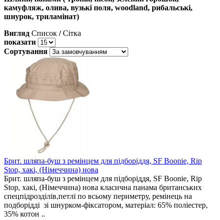
камуфляж, олива, вузькі поля,
woodland, рибальські,
шнурок,
триламінат)
Вигляд
Список
/
Сітка
показати
Сортування
Брит. шляпа-буш з ремінцем для підборіддя, SF Boonie, Rip
Stop, хакі, (Німеччина) нова
Брит. шляпа-буш з ремінцем для підборіддя, SF Boonie, Rip
Stop, хакі, (Німеччина) нова класична панама британських
спецпідрозділів,петлі по всьому периметру, ремінець на
подборідді зі шнурком-фіксатором, матеріал: 65% поліестер,
35% котон ..