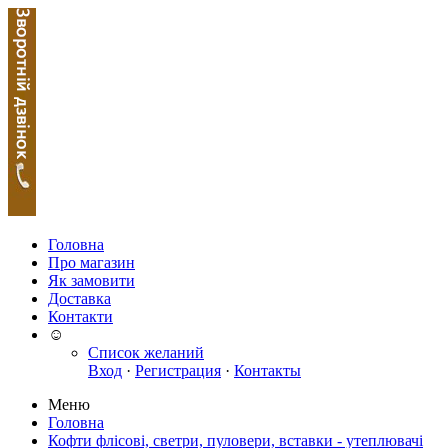
Головна
Про магазин
Як замовити
Доставка
Контакти
☺
Список желаний
Вход
·
Регистрация
·
Контакты
Меню
Головна
Кофти флісові, светри, пуловери, вставки - утеплювачі