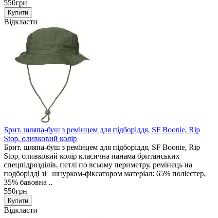
550грн
Відкласти
Брит. шляпа-буш з ремінцем для підборіддя, SF Boonie, Rip
Stop, оливковий колір
Брит. шляпа-буш з ремінцем для підборіддя, SF Boonie, Rip
Stop, оливковий колір класична панама британських
спецпідрозділів, петлі по всьому периметру, ремінець на
подборідді зі шнурком-фіксатором матеріал: 65% поліестер,
35% бавовна ..
550грн
Відкласти