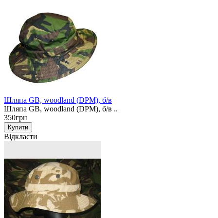
Шляпа GB, woodland (DPM), б/в
Шляпа GB, woodland (DPM), б/в ..
350грн
Відкласти