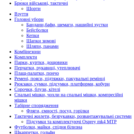
Брюки військові, тактичні
Шорти
Взуття
Головні убори
Бандани,бафи, шемаги, нашийні хустки
Бейсболки
Кепки
Шапки зимові
Шляпи, панами
Комбінезони
Комплекти
Парки, куртки, дощовики
Перчатки, рукавиці, утеплювачі
Плащ-палатки, пончо
Ремені, пояси, підтяжки, пакувальні ремінці
Рюкзаки, сумки, підсумки, платформи, кобури
Сорочки, блузи, кітелі
Спальні мішки, чохли на спальні мішки, компресійні
мішки
Табірне спорядження
Фляги, ємності, посуд, горілки
Тактичні жилети, безрукавки, розвантажувальні системи
Підсумки та комплектуючі Osprey mk4 MTP
Футболки, майки, спідня білизна
Шкарпетки, гольфи