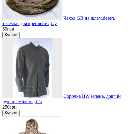
Чехол GB на шлем,desert,
тесёмки для крепления,б/у
50грн
Сорочка BW,зелена, довгий
рукав, емблема, б/в
250грн