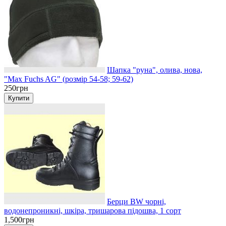
Шапка "руна", олива, нова,
"Max Fuchs AG" (розмір 54-58; 59-62)
250грн
Берци BW чорні,
водонепроникні, шкіра, тришарова підошва, 1 сорт
1,500грн