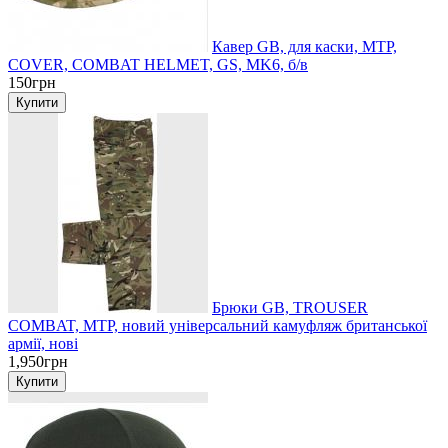
Кавер GB, для каски, MTP,
COVER, COMBAT HELMET, GS, MK6, б/в
150грн
Брюки GB, TROUSER
COMBAT, MTP, новий універсальний камуфляж британської
армії, нові
1,950грн