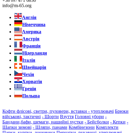
+38
471 6830
097
info@m-65.org
Англія
Німеччина
Америка
Австрія
Франція
Нідерланди
Італія
Швейцарія
Чехія
Хорватія
Греція
Польща
Кофти флісові, светри, пуловери, вставки - утеплювачі
Брюки
військові, тактичні
- Шорти
Взуття
Головні убори
-
Бандани,бафи, шемаги, нашийні хустки
- Бейсболки
- Кепки
-
Шапки зимові
- Шляпи, панами
Комбінезони
Комплекти
Парки, куртки, дощовики
Перчатки, рукавиці, утеплювачі