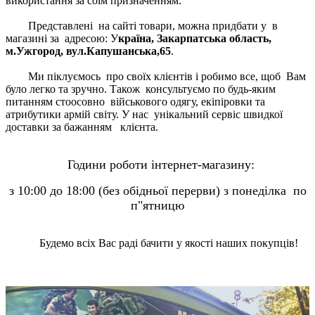
використання за соїм призначенням.
Представлені на сайті товари, можна придбати у в
магазині за адресою: У
країна, Закарпатська область,
м.Ужгород, вул.Капушанська,65
.
Ми піклуємось про своїх клієнтів і робимо все, щоб Вам
було легко та зручно. Також консультуємо по будь-яким
питанням стоосовно військового одягу, екіпіровки та
атрибутики армій світу. У нас унікальний сервіс швидкої
доставки за бажанням клієнта.
Години роботи інтернет-магазину:
з 10:00 до 18:00 (без обідньої перерви) з понеділка по
п"ятницю
Будемо всіх Вас раді бачити у якості наших покупців!