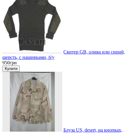
Свитер GB, олива или синий,
шерсть, с нашивками, б/у
950грн
Блуза US, desert, на кнопках,