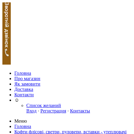
Головна
Про магазин
Як замовити
Доставка
Контакти
☺
Список желаний
Вход
·
Регистрация
·
Контакты
Меню
Головна
Кофти флісові, светри, пуловери, вставки - утеплювачі