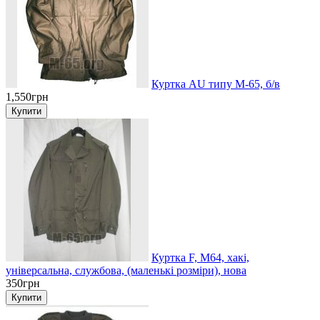
Куртка AU типу М-65, б/в
1,550грн
Куртка F, М64, хакі,
універсальна, службова, (маленькі розміри), нова
350грн