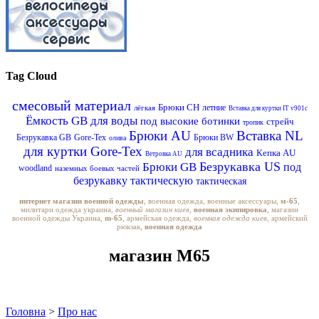
Tag Cloud
смесовый материал
Брюки CH
летние
лёгкая
Вставка для куртки IT v901c
Ёмкость GB для воды
под высокие ботинки
стрейч
тропик
Брюки AU
Вставка NL
Безрукавка GB
Gore-Tex
Брюки BW
олива
для куртки Gore-Tex
для всадника
Кепка AU
Ветровка AU
Безрукавка US
Брюки GB
под
woodland
наземных боевых частей
безрукавку тактическую
тактическая
интернет магазин военной одежды
, военная одежда, военные аксессуары,
м-65
,
милитари одежда украина,
военный магазин киев,
военная экипировка
, магазин
военной одежды Украина,
m-65
, армейская одежда,
военная одежда киев
, армейский
рюкзак,
военная одежда
магазин M65
Головна
>
Про нас