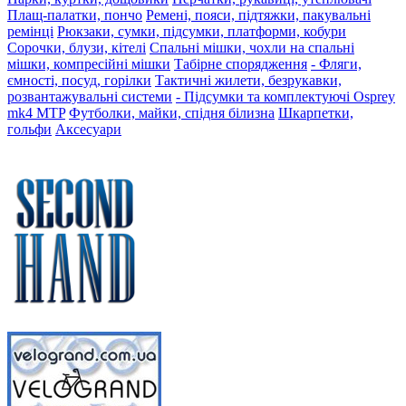
Плащ-палатки, пончо
Ремені, пояси, підтяжки, пакувальні
ремінці
Рюкзаки, сумки, підсумки, платформи, кобури
Сорочки, блузи, кітелі
Спальні мішки, чохли на спальні
мішки, компресійні мішки
Табірне спорядження
- Фляги,
ємності, посуд, горілки
Тактичні жилети, безрукавки,
розвантажувальні системи
- Підсумки та комплектуючі Osprey
mk4 MTP
Футболки, майки, спідня білизна
Шкарпетки,
гольфи
Аксесуари