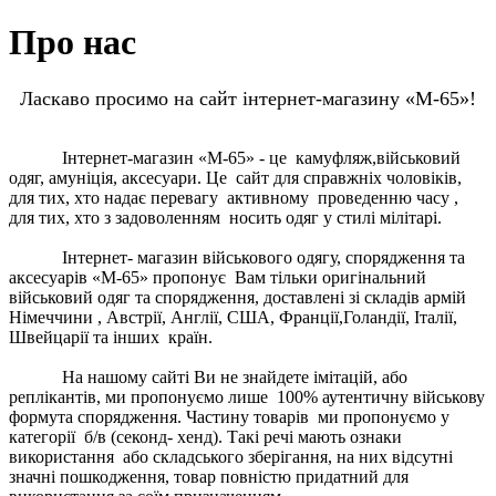
Про нас
Ласкаво просимо на сайт інтернет-магазину «М-65»!
Інтернет-магазин «М-65» - це камуфляж,військовий
одяг, амуніція, аксесуари. Це сайт для справжніх чоловіків,
для тих, хто надає перевагу активному проведенню часу ,
для тих, хто з задоволенням носить одяг у стилі мілітарі.
Інтернет- магазин військового одягу, спорядження та
аксесуарів «М-65» пропонує Вам тільки оригінальний
військовий одяг та спорядження, доставлені зі складів армій
Німеччини , Австрії, Англії, США, Франції,Голандії, Італії,
Швейцарії та інших країн.
На нашому сайті Ви не знайдете імітацій, або
реплікантів, ми пропонуємо лише 100% аутентичну військову
формута спорядження. Частину товарів ми пропонуємо у
категорії б/в (секонд- хенд). Такі речі мають ознаки
використання або складського зберігання, на них відсутні
значні пошкодження, товар повністю придатний для