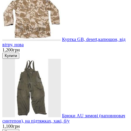
Куртка GB, desert,капюшон, від
вітру, нова
1,200грн
Брюки AU зимові (наповнювач
синтепон), на підтяжках, хакі, б/у
1,100грн