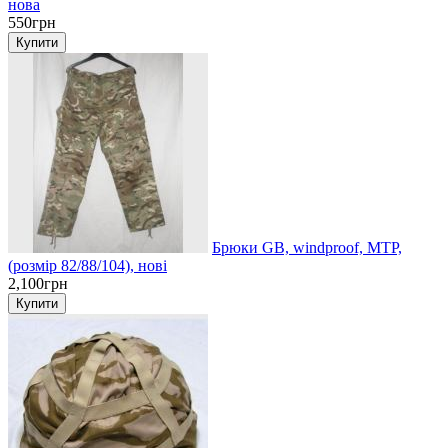
нова
550грн
Брюки GB, windproof, MTP,
(розмір 82/88/104), нові
2,100грн