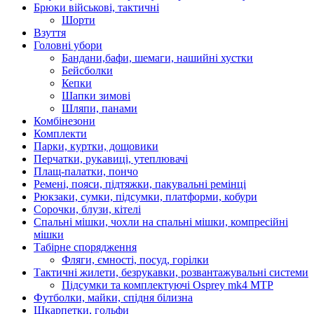
Брюки військові, тактичні
Шорти
Взуття
Головні убори
Бандани,бафи, шемаги, нашийні хустки
Бейсболки
Кепки
Шапки зимові
Шляпи, панами
Комбінезони
Комплекти
Парки, куртки, дощовики
Перчатки, рукавиці, утеплювачі
Плащ-палатки, пончо
Ремені, пояси, підтяжки, пакувальні ремінці
Рюкзаки, сумки, підсумки, платформи, кобури
Сорочки, блузи, кітелі
Спальні мішки, чохли на спальні мішки, компресійні
мішки
Табірне спорядження
Фляги, ємності, посуд, горілки
Тактичні жилети, безрукавки, розвантажувальні системи
Підсумки та комплектуючі Osprey mk4 MTP
Футболки, майки, спідня білизна
Шкарпетки, гольфи