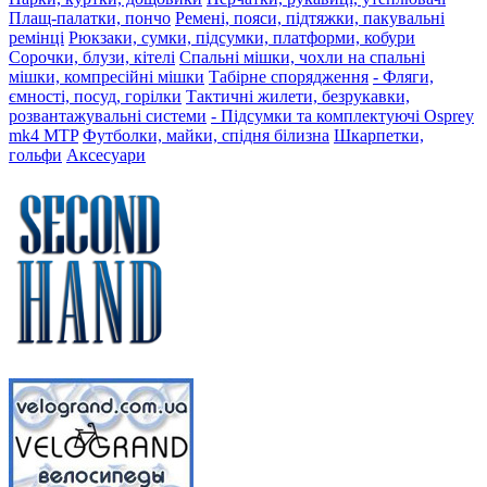
Плащ-палатки, пончо
Ремені, пояси, підтяжки, пакувальні
ремінці
Рюкзаки, сумки, підсумки, платформи, кобури
Сорочки, блузи, кітелі
Спальні мішки, чохли на спальні
мішки, компресійні мішки
Табірне спорядження
- Фляги,
ємності, посуд, горілки
Тактичні жилети, безрукавки,
розвантажувальні системи
- Підсумки та комплектуючі Osprey
mk4 MTP
Футболки, майки, спідня білизна
Шкарпетки,
гольфи
Аксесуари