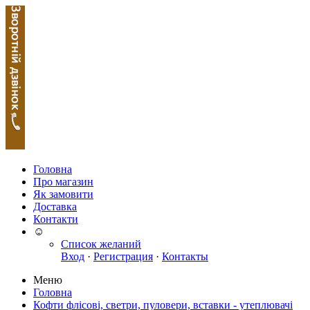
Головна
Про магазин
Як замовити
Доставка
Контакти
☺
Список желаний
Вход
·
Регистрация
·
Контакты
Меню
Головна
Кофти флісові, светри, пуловери, вставки - утеплювачі