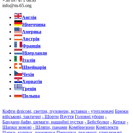
+38
471 6830
097
info@m-65.org
Англія
Німеччина
Америка
Австрія
Франція
Нідерланди
Італія
Швейцарія
Чехія
Хорватія
Греція
Польща
Кофти флісові, светри, пуловери, вставки - утеплювачі
Брюки
військові, тактичні
- Шорти
Взуття
Головні убори
-
Бандани,бафи, шемаги, нашийні хустки
- Бейсболки
- Кепки
-
Шапки зимові
- Шляпи, панами
Комбінезони
Комплекти
Парки, куртки, дощовики
Перчатки, рукавиці, утеплювачі