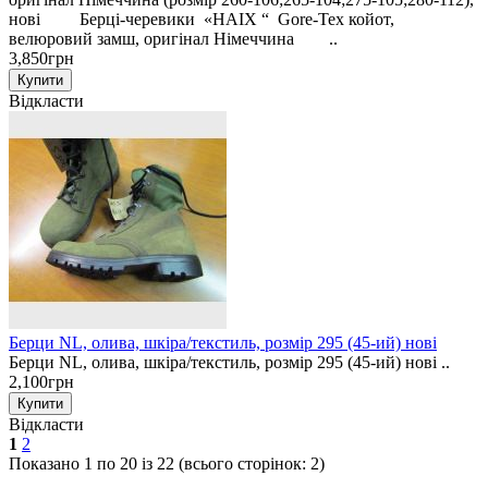
нові Берці-черевики «HAIX “ Gore-Tex койот,
велюровий замш, оригінал Німеччина ..
3,850грн
Відкласти
Берци NL, олива, шкіра/текстиль, розмір 295 (45-ий) нові
Берци NL, олива, шкіра/текстиль, розмір 295 (45-ий) нові ..
2,100грн
Відкласти
1
2
Показано 1 по 20 із 22 (всього сторінок: 2)