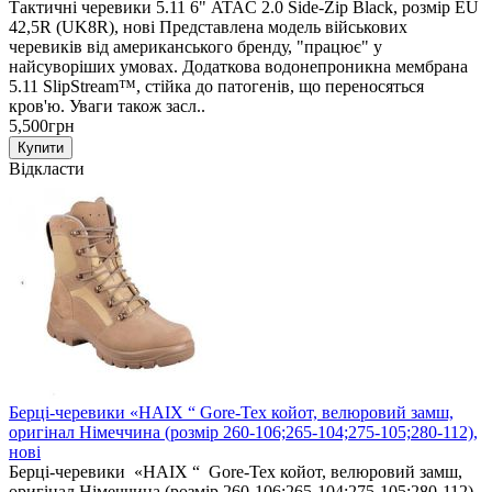
Тактичні черевики 5.11 6" ATAC 2.0 Side-Zip Black, розмір EU
42,5R (UK8R), нові Представлена модель військових
черевиків від американського бренду, "працює" у
найсуворіших умовах. Додаткова водонепроникна мембрана
5.11 SlipStream™, стійка до патогенів, що переносяться
кров'ю. Уваги також засл..
5,500грн
Відкласти
Берці-черевики «HAIX “ Gore-Tex койот, велюровий замш,
оригінал Німеччина (розмір 260-106;265-104;275-105;280-112),
нові
Берці-черевики «HAIX “ Gore-Tex койот, велюровий замш,
оригінал Німеччина (розмір 260-106;265-104;275-105;280-112),