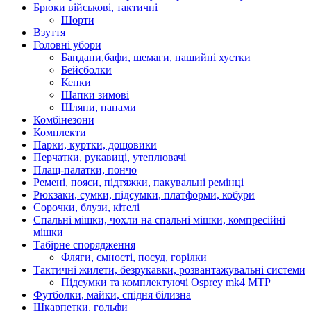
Брюки військові, тактичні
Шорти
Взуття
Головні убори
Бандани,бафи, шемаги, нашийні хустки
Бейсболки
Кепки
Шапки зимові
Шляпи, панами
Комбінезони
Комплекти
Парки, куртки, дощовики
Перчатки, рукавиці, утеплювачі
Плащ-палатки, пончо
Ремені, пояси, підтяжки, пакувальні ремінці
Рюкзаки, сумки, підсумки, платформи, кобури
Сорочки, блузи, кітелі
Спальні мішки, чохли на спальні мішки, компресійні
мішки
Табірне спорядження
Фляги, ємності, посуд, горілки
Тактичні жилети, безрукавки, розвантажувальні системи
Підсумки та комплектуючі Osprey mk4 MTP
Футболки, майки, спідня білизна
Шкарпетки, гольфи