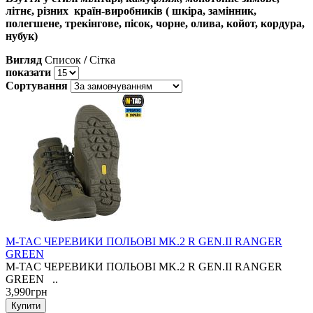
літнє, різних країн-виробників ( шкіра, замінник,
полегшене, трекінгове, пісок, чорне, олива, койот, кордура,
нубук)
Вигляд
Список
/
Сітка
показати
Сортування
M-TAC ЧЕРЕВИКИ ПОЛЬОВІ MK.2 R GEN.II RANGER
GREEN
M-TAC ЧЕРЕВИКИ ПОЛЬОВІ MK.2 R GEN.II RANGER
GREEN ..
3,990грн