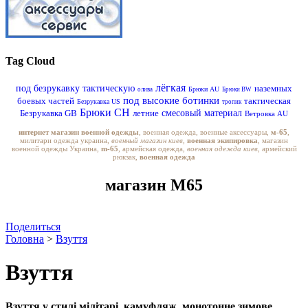
Tag Cloud
лёгкая
под безрукавку тактическую
наземных
Брюки AU
олива
Брюки BW
под высокие ботинки
боевых частей
тактическая
Безрукавка US
тропик
Брюки CH
Безрукавка GB
летние
смесовый материал
Ветровка AU
интернет магазин военной одежды
, военная одежда, военные аксессуары,
м-65
,
милитари одежда украина,
военный магазин киев,
военная экипировка
, магазин
военной одежды Украина,
m-65
, армейская одежда,
военная одежда киев
, армейский
рюкзак,
военная одежда
магазин M65
Поделиться
Головна
>
Взуття
Взуття
Взуття у стилі мілітарі, камуфляж, монотонне зимове,