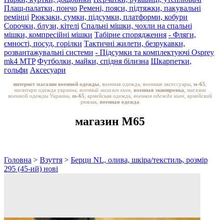
Плащ-палатки, пончо
Ремені, пояси, підтяжки, пакувальні
ремінці
Рюкзаки, сумки, підсумки, платформи, кобури
Сорочки, блузи, кітелі
Спальні мішки, чохли на спальні
мішки, компресійні мішки
Табірне спорядження
- Фляги,
ємності, посуд, горілки
Тактичні жилети, безрукавки,
розвантажувальні системи
- Підсумки та комплектуючі Osprey
mk4 MTP
Футболки, майки, спідня білизна
Шкарпетки,
гольфи
Аксесуари
интернет магазин военной одежды
, военная одежда, военные аксессуары,
м-65
,
милитари одежда украина,
военный магазин киев,
военная экипировка
, магазин
военной одежды Украина,
m-65
, армейская одежда,
военная одежда киев
, армейский
рюкзак,
военная одежда
магазин M65
Головна
>
Взуття
>
Берци NL, олива, шкіра/текстиль, розмір
295 (45-ий) нові