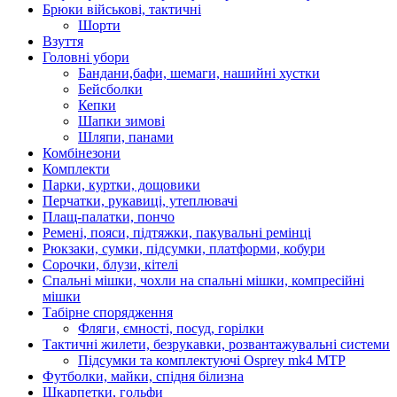
Брюки військові, тактичні
Шорти
Взуття
Головні убори
Бандани,бафи, шемаги, нашийні хустки
Бейсболки
Кепки
Шапки зимові
Шляпи, панами
Комбінезони
Комплекти
Парки, куртки, дощовики
Перчатки, рукавиці, утеплювачі
Плащ-палатки, пончо
Ремені, пояси, підтяжки, пакувальні ремінці
Рюкзаки, сумки, підсумки, платформи, кобури
Сорочки, блузи, кітелі
Спальні мішки, чохли на спальні мішки, компресійні
мішки
Табірне спорядження
Фляги, ємності, посуд, горілки
Тактичні жилети, безрукавки, розвантажувальні системи
Підсумки та комплектуючі Osprey mk4 MTP
Футболки, майки, спідня білизна
Шкарпетки, гольфи