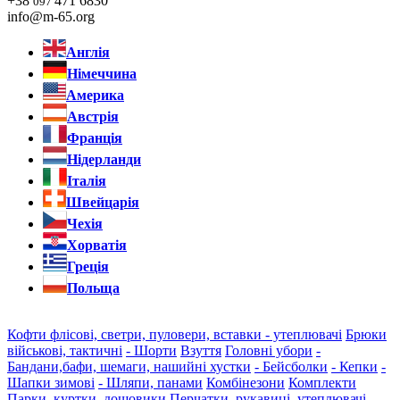
+38
471 6830
097
info@m-65.org
Англія
Німеччина
Америка
Австрія
Франція
Нідерланди
Італія
Швейцарія
Чехія
Хорватія
Греція
Польща
Кофти флісові, светри, пуловери, вставки - утеплювачі
Брюки
військові, тактичні
- Шорти
Взуття
Головні убори
-
Бандани,бафи, шемаги, нашийні хустки
- Бейсболки
- Кепки
-
Шапки зимові
- Шляпи, панами
Комбінезони
Комплекти
Парки, куртки, дощовики
Перчатки, рукавиці, утеплювачі