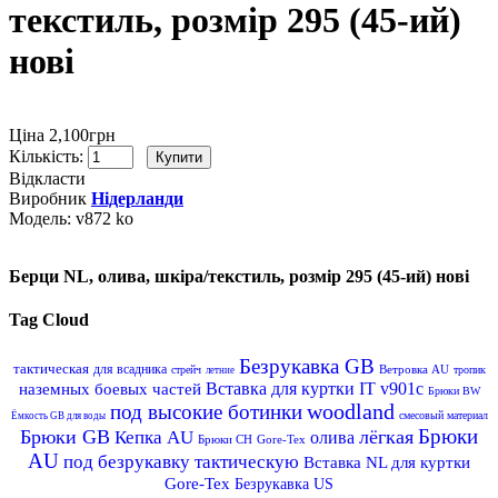
текстиль, розмір 295 (45-ий)
нові
Ціна 2,100грн
Кількість:
Відкласти
Виробник
Нідерланди
Модель:
v872 ko
Берци NL, олива, шкіра/текстиль, розмір 295 (45-ий) нові
Tag Cloud
Безрукавка GB
тактическая
для всадника
Ветровка AU
стрейч
тропик
летние
Вставка для куртки IT v901c
наземных боевых частей
Брюки BW
woodland
под высокие ботинки
смесовый материал
Ёмкость GB для воды
Брюки
Брюки GB
лёгкая
Кепка AU
олива
Брюки CH
Gore-Tex
AU
под безрукавку тактическую
Вставка NL для куртки
Gore-Tex
Безрукавка US