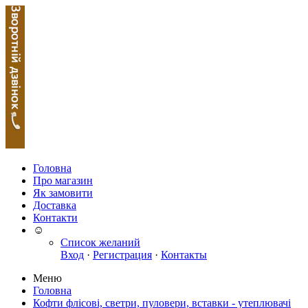
Головна
Про магазин
Як замовити
Доставка
Контакти
☺
Список желаний
Вход
·
Регистрация
·
Контакты
Меню
Головна
Кофти флісові, светри, пуловери, вставки - утеплювачі