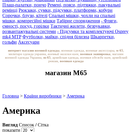
Плащ-палатки, пончо
Ремені, пояси, підтяжки, пакувальні
ремінці
Рюкзаки, сумки, підсумки, платформи, кобури
Сорочки, блузи, кітелі
Спальні мішки, чохли на спальні
мішки, компресійні мішки
Табірне спорядження
- Фляги,
ємності, посуд, горілки
Тактичні жилети, безрукавки,
розвантажувальні системи
- Підсумки та комплектуючі Osprey
mk4 MTP
Футболки, майки, спідня білизна
Шкарпетки,
гольфи
Аксесуари
интернет магазин военной одежды
, военная одежда, военные аксессуары,
м-65
,
милитари одежда украина,
военный магазин киев,
военная экипировка
, магазин
военной одежды Украина,
m-65
, армейская одежда,
военная одежда киев
, армейский
рюкзак,
военная одежда
магазин M65
Головна
>
Країни виробники
>
Америка
Америка
Вигляд
Список
/
Сітка
показати