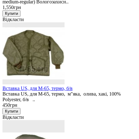
medium-regular) Вологозахисн..
1,550грн
Відкласти
Вставка US, для М-65, термо, б/в
Вставка US, для М-65, термо, м"яка, олива, хакі, 100%
Polyester, б/в ..
450грн
Відкласти