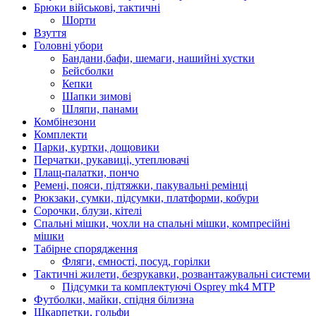
Брюки військові, тактичні
Шорти
Взуття
Головні убори
Бандани,бафи, шемаги, нашийні хустки
Бейсболки
Кепки
Шапки зимові
Шляпи, панами
Комбінезони
Комплекти
Парки, куртки, дощовики
Перчатки, рукавиці, утеплювачі
Плащ-палатки, пончо
Ремені, пояси, підтяжки, пакувальні ремінці
Рюкзаки, сумки, підсумки, платформи, кобури
Сорочки, блузи, кітелі
Спальні мішки, чохли на спальні мішки, компресійні
мішки
Табірне спорядження
Фляги, ємності, посуд, горілки
Тактичні жилети, безрукавки, розвантажувальні системи
Підсумки та комплектуючі Osprey mk4 MTP
Футболки, майки, спідня білизна
Шкарпетки, гольфи