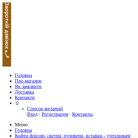
Головна
Про магазин
Як замовити
Доставка
Контакти
☺
Список желаний
Вход
·
Регистрация
·
Контакты
Меню
Головна
Кофти флісові, светри, пуловери, вставки - утеплювачі