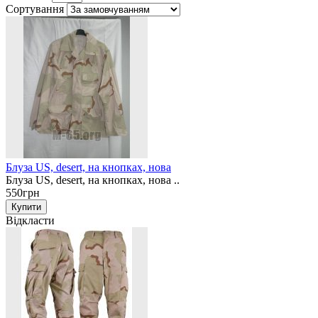
Сортування
Блуза US, desert, на кнопках, нова
Блуза US, desert, на кнопках, нова ..
550грн
Відкласти