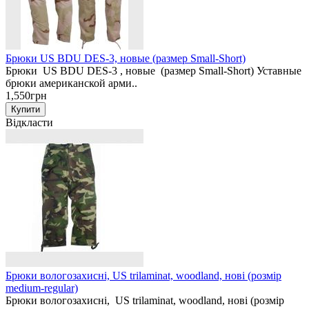
Брюки US BDU DES-3, новые (размер Small-Short)
Брюки US BDU DES-3 , новые (размер Small-Short) Уставные
брюки американской арми..
1,550грн
Відкласти
Брюки вологозахисні, US trilaminat, woodland, нові (розмір
medium-regular)
Брюки вологозахисні, US trilaminat, woodland, нові (розмір