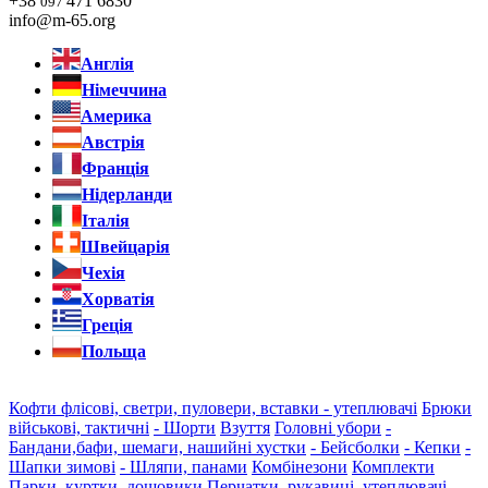
+38
471 6830
097
info@m-65.org
Англія
Німеччина
Америка
Австрія
Франція
Нідерланди
Італія
Швейцарія
Чехія
Хорватія
Греція
Польща
Кофти флісові, светри, пуловери, вставки - утеплювачі
Брюки
військові, тактичні
- Шорти
Взуття
Головні убори
-
Бандани,бафи, шемаги, нашийні хустки
- Бейсболки
- Кепки
-
Шапки зимові
- Шляпи, панами
Комбінезони
Комплекти
Парки, куртки, дощовики
Перчатки, рукавиці, утеплювачі